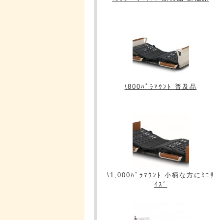
\800ﾊﾟﾗﾏｳﾝﾄ 普及品
\1,000ﾊﾟﾗﾏｳﾝﾄ 小柄な方にﾐﾆｻ
ｲｽﾞ