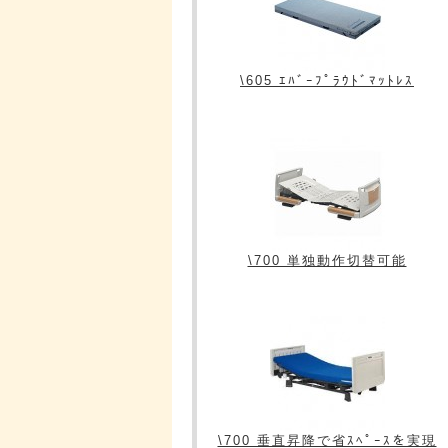
\605 ｴﾊﾞｰﾌﾟﾗｳﾄﾞﾏｯﾄﾚｽ
\700 単独動作切替可能
\700 垂直昇降で省ｽﾍﾟｰｽを実現