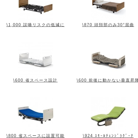
\1,000 誤嚥リスクの低減に
\870 頭頚部のみ30°屈曲
\600 省スペース設計
\600 前後に動かない垂直昇
\800 省スペースに設置可能
\924 ｽﾓｰﾙﾁｪﾝｼﾞﾗｸﾞｰﾅ