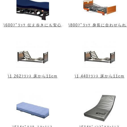
\600ﾌﾟﾗｯﾂ 伝え歩きにも安心
\800ﾌﾟﾗｯﾂ 身長に合わせら
\1,262ﾌﾗﾝｽ 床から11cm
\1,440ﾌﾗﾝｽ 床から11cm