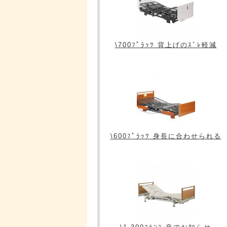
\700ﾌﾟﾗｯﾂ 背上げのｽﾞﾚ軽減
\600ﾌﾟﾗｯﾂ 身長に合わせられる