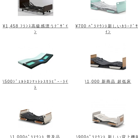
¥1,458 ﾌﾗﾝｽ高級感漂うﾃﾞｻﾞｲ
¥700 ﾊﾟﾗﾏｳﾝﾄ新しいｶﾗｰﾃﾞｻ
ﾝ
ｲﾝ
\500ｼﾞｪﾙﾄﾛﾝﾏｯﾄﾚｽｾﾗﾋﾟｰ･ﾗｲ
\1,000 新商品 超低床
ﾄ
\1,000ﾊﾟﾗﾏｳﾝﾄ 普及品
\900ﾊﾟﾗﾏｳﾝﾄ 新しい背上機