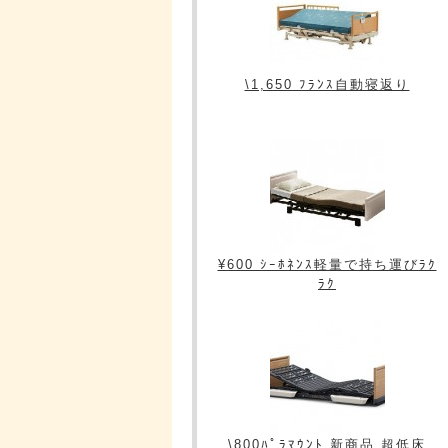
\1,650 ﾌﾗﾝｽ自動寝返り
¥600 ｼｰﾎﾈﾝｽ軽量で持ち運びﾗｸ
ﾗｸ
\800ﾊﾟﾗﾏｳﾝﾄ 新商品 超低床