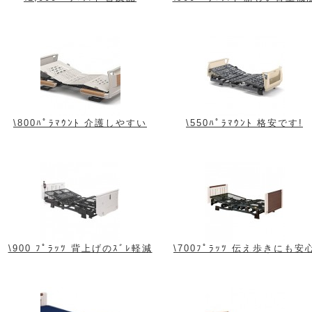
\800ﾊﾟﾗﾏｳﾝﾄ 介護しやすい
\550ﾊﾟﾗﾏｳﾝﾄ 格安です!
\900 ﾌﾟﾗｯﾂ 背上げのｽﾞﾚ軽減
\700ﾌﾟﾗｯﾂ 伝え歩きにも安