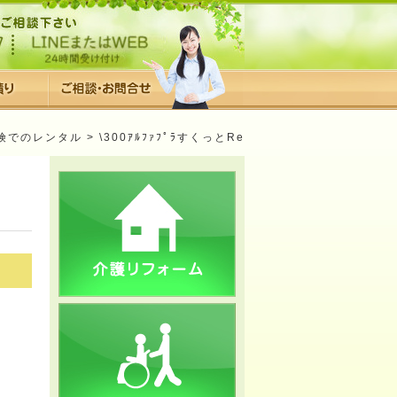
険でのレンタル
> \300ｱﾙﾌｧﾌﾟﾗすくっとRe