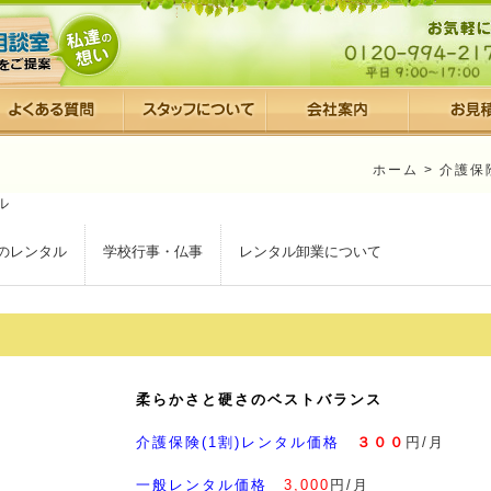
ホーム
>
介護保
のレンタル
学校行事・仏事
レンタル卸業について
e
柔らかさと硬さのベストバランス
介護保険(1割)レンタル価格
３００
円/月
一般レンタル価格
3,000
円/月