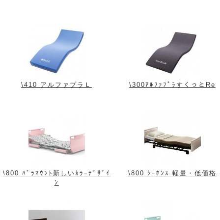
\410 アルファプラＬ
\300ｱﾙﾌｧﾌﾟﾗすくっとRe
\800 ﾊﾟﾗﾏｳﾝﾄ新しいｶﾗｰﾃﾞｻﾞｲ
\800 ｼｰﾎﾝｽ 軽量・低価格
ﾝ