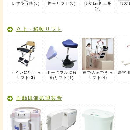
いす型昇降
(6)
携帯リフト
(0)
段差1m以上用
段差
(2)
立上・移動リフト
トイレに行ける
ポータブルに移
家で入浴できる
居室
リフト
(3)
動リフト
(1)
リフト
(4)
自動排泄処理装置