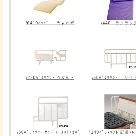
￥410ﾊｯﾋﾟｰ そよかぜ
\440 ラクラッ
\220ﾊﾟﾗﾏｳﾝﾄ 介助ﾊﾞｰ
\50ﾊﾟﾗﾏｳﾝﾄ サ
\80ﾊﾟﾗﾏｳﾝﾄ ｻｲﾄﾞﾚｰﾙｸﾘｱｶﾊﾞｰ
\140ﾊﾟﾗﾏｳﾝﾄ 延長ﾌﾚ