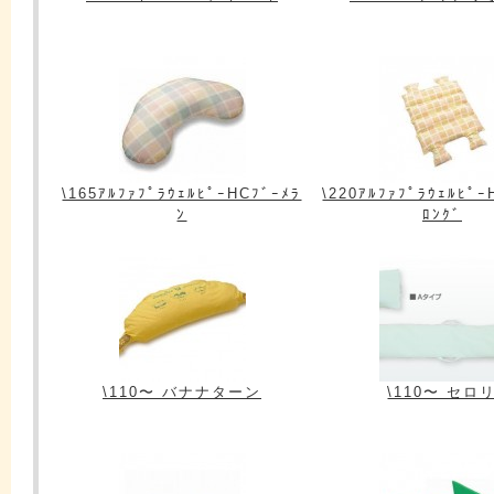
\165ｱﾙﾌｧﾌﾟﾗｳｪﾙﾋﾟｰHCﾌﾞｰﾒﾗ
\220ｱﾙﾌｧﾌﾟﾗｳｪﾙﾋﾟｰ
ﾝ
ﾛﾝｸﾞ
\110〜 バナナターン
\110〜 セロ