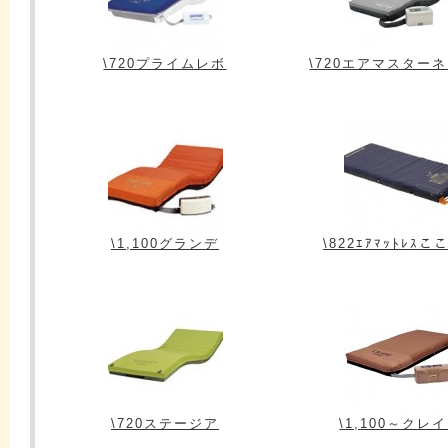
\720プライムレボ
\720エアマスター
\1,100グランデ
\822ｴｱﾏｯﾄﾚｽこ
\720ステージア
\1,100～クレ