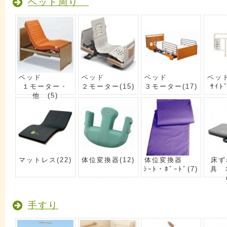
ベッド周り
ベッド
ベッド
ベッド
ベッ
１モーター・
２モーター
(15)
３モーター
(17)
ｻｲﾄ
他
(5)
マットレス
(22)
体位変換器
(12)
体位変換器
床ず
ｼｰﾄ・ﾎﾞｰﾄﾞ
(7)
具 ｴ
手すり