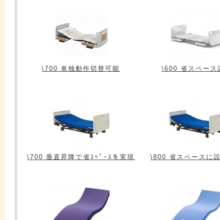
\700 単独動作切替可能
\600 省スペー
\700 垂直昇降で省ｽﾍﾟｰｽを実現
\800 省スペースに