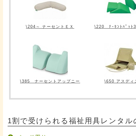
\204～ ナーセントＥＸ
\220 ﾅｰｾﾝﾄﾊﾟｯﾄ
\385 ナーセントアップニー
\650 アスディ
1割で受けられる福祉用具レンタル