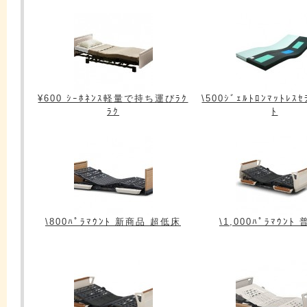
¥600 ｼｰﾎﾈﾝｽ軽量で持ち運びﾗｸ
\500ｼﾞｪﾙﾄﾛﾝﾏｯﾄﾚｽｾ
ﾗｸ
ﾄ
\800ﾊﾟﾗﾏｳﾝﾄ 新商品 超低床
\1,000ﾊﾟﾗﾏｳﾝﾄ