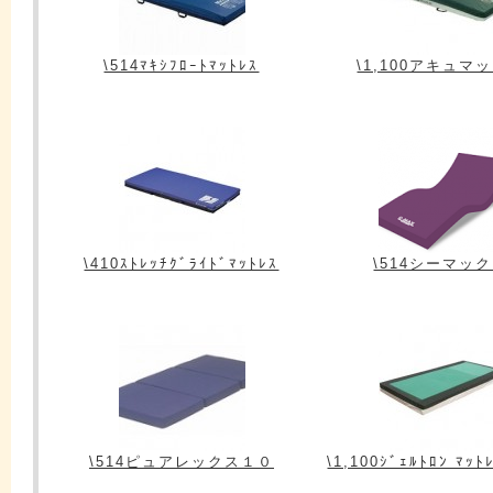
\514ﾏｷｼﾌﾛｰﾄﾏｯﾄﾚｽ
\1,100アキュマ
\410ｽﾄﾚｯﾁｸﾞﾗｲﾄﾞﾏｯﾄﾚｽ
\514シーマッ
\514ピュアレックス１０
\1,100ｼﾞｪﾙﾄﾛﾝ ﾏｯﾄ