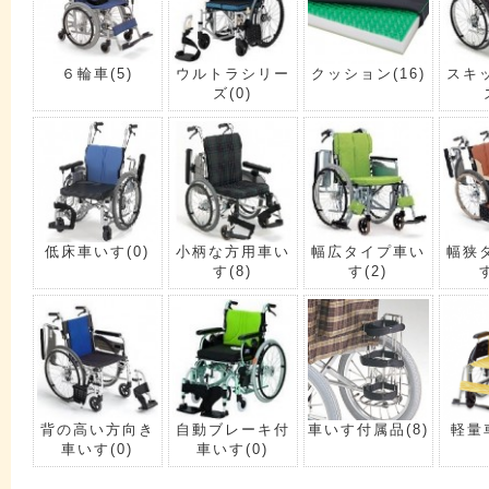
６輪車
(5)
ウルトラシリー
クッション
(16)
スキ
ズ
(0)
低床車いす
(0)
小柄な方用車い
幅広タイプ車い
幅狭
す
(8)
す
(2)
背の高い方向き
自動ブレーキ付
車いす付属品
(8)
軽量
車いす
(0)
車いす
(0)