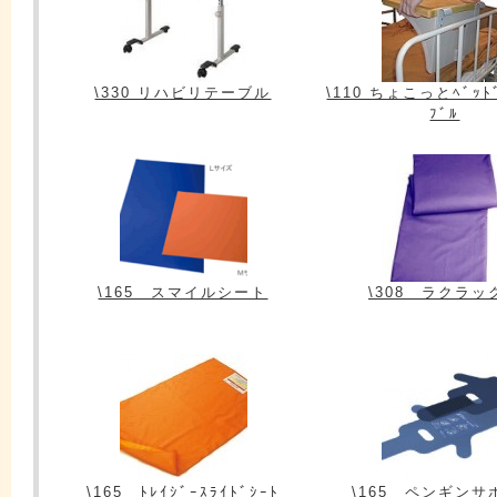
\330 リハビリテーブル
\110 ちょこっとﾍﾞｯﾄﾞ
ﾌﾞﾙ
\165 スマイルシート
\308 ラクラッ
\165 ﾄﾚｲｼﾞｰｽﾗｲﾄﾞｼｰﾄ
\165 ペンギンサ