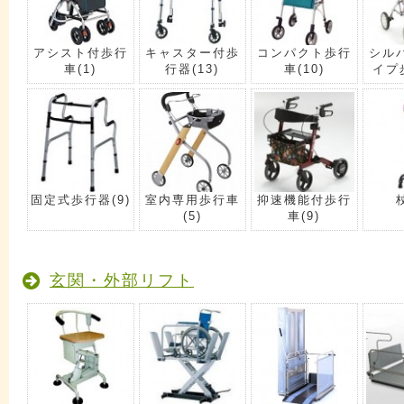
アシスト付歩行
キャスター付歩
コンパクト歩行
シル
車
(1)
行器
(13)
車
(10)
イプ
固定式歩行器
(9)
室内専用歩行車
抑速機能付歩行
(5)
車
(9)
玄関・外部リフト