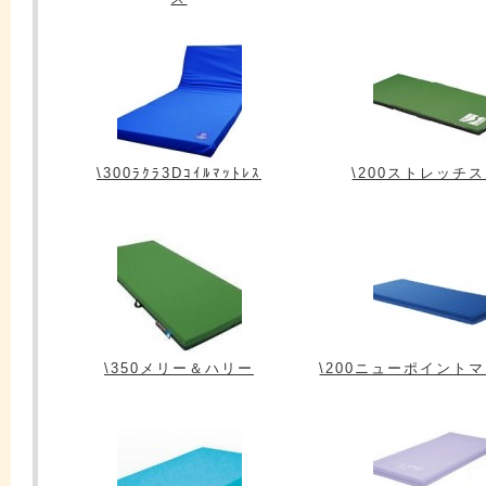
\300ﾗｸﾗ3Dｺｲﾙﾏｯﾄﾚｽ
\200ストレッチ
\350メリー＆ハリー
\200ニューポイント