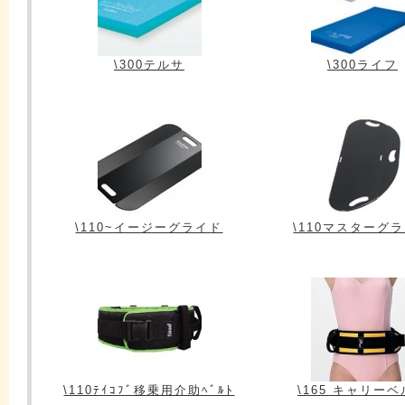
\300テルサ
\300ライフ
\110~イージーグライド
\110マスターグ
\110ﾃｲｺﾌﾞ移乗用介助ﾍﾞﾙﾄ
\165 キャリー