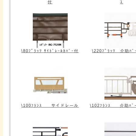
付
ｽ
\80ﾌﾟﾗｯﾂ ｻｲﾄﾞﾚｰﾙｶﾊﾞｰ付
\220ﾌﾟﾗｯﾂ 介助ﾊﾞ
\100ﾌﾗﾝｽ サイドレール
\102ﾌﾗﾝｽ 介助ﾊﾞｰ