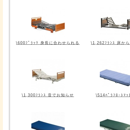
\600ﾌﾟﾗｯﾂ 身長に合わせられる
\1,262ﾌﾗﾝｽ 床か
\1,300ﾌﾗﾝｽ 音でお知らせ
\514ﾊﾟﾗﾌﾛｰﾄﾏｯ