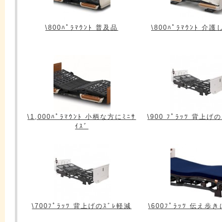
\800ﾊﾟﾗﾏｳﾝﾄ 普及品
\800ﾊﾟﾗﾏｳﾝﾄ 介
\1,000ﾊﾟﾗﾏｳﾝﾄ 小柄な方にﾐﾆｻ
\900 ﾌﾟﾗｯﾂ 背上げ
ｲｽﾞ
\700ﾌﾟﾗｯﾂ 背上げのｽﾞﾚ軽減
\600ﾌﾟﾗｯﾂ 伝え歩