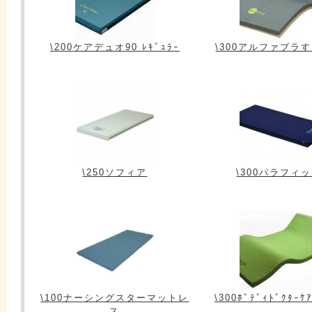
\200ケアデュオ90 ﾚｷﾞｭﾗｰ
\300アルファプラ
\250ソフィア
\300パラフィ
\100ナーシングスターマットレ
\300ﾎﾞﾃﾞｨﾄﾞｸﾀｰｹ
ス