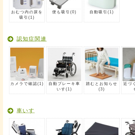
おむつ内の尿を
便も吸引
(0)
自動吸引
(1)
吸引
(1)
認知症関連
カメラで確認
(1)
自動ブレーキ車
踏むとお知らせ
近づ
いす
(1)
(3)
車いす