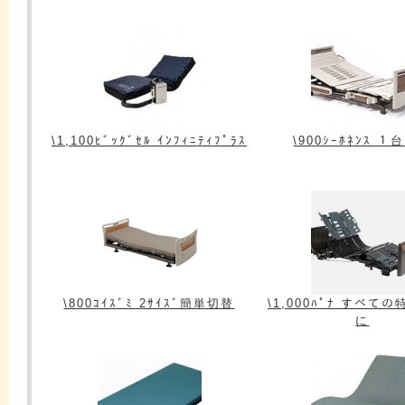
\1,100ﾋﾞｯｸﾞｾﾙ ｲﾝﾌｨﾆﾃｨﾌﾟﾗｽ
\900ｼｰﾎﾈﾝｽ １
\800ｺｲｽﾞﾐ 2ｻｲｽﾞ簡単切替
\1,000ﾊﾟﾅ すべて
に