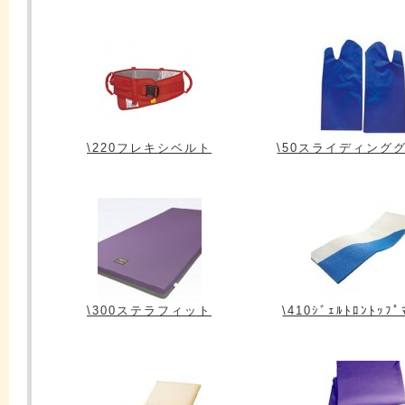
\220フレキシベルト
\50スライディング
\300ステラフィット
\410ｼﾞｪﾙﾄﾛﾝﾄｯﾌﾟ