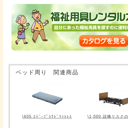
ベッド周り 関連商品
\605 ｴﾊﾞｰﾌﾟﾗｳﾄﾞﾏｯﾄﾚｽ
\1,000 誤嚥リス