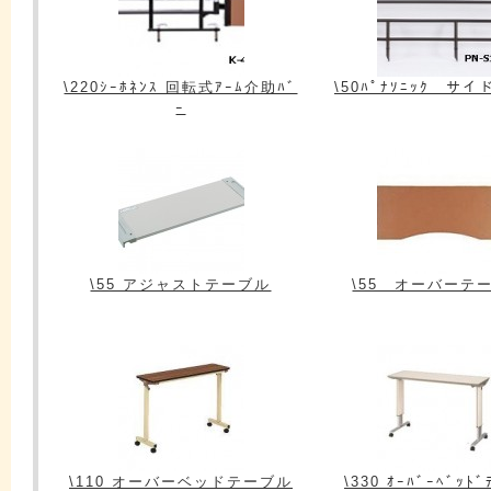
\220ｼｰﾎﾈﾝｽ 回転式ｱｰﾑ介助ﾊﾞ
\50ﾊﾟﾅｿﾆｯｸ サ
ｰ
\55 アジャストテーブル
\55 オーバーテ
\110 オーバーベッドテーブル
\330 ｵｰﾊﾞｰﾍﾞｯﾄﾞ