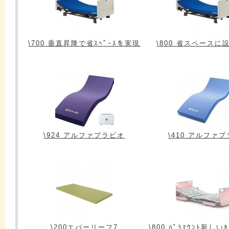
\700 垂直昇降で省ｽﾍﾟｰｽを実現
\800 省スペースに
\924 アルファプラビオ
\410 アルファ
\200エバーリーフ7
\800 ﾊﾟﾗﾏｳﾝﾄ新しいｶ