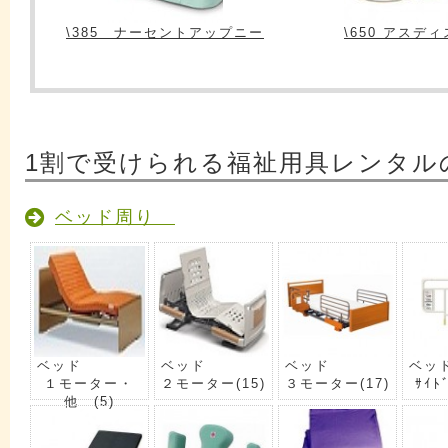
\385 ナーセントアップニー
\650 アスディ
1割で受けられる福祉用具レンタル
ベッド周り
ベッド
ベッド
ベッド
ベッ
１モーター・
２モーター
(15)
３モーター
(17)
ｻｲﾄ
他
(5)