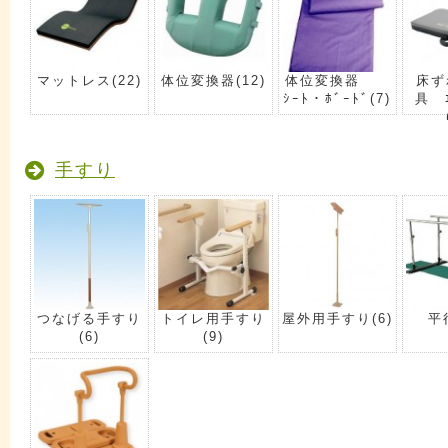
マットレス
(22)
体位変換器
(12)
体位変換器
床ず
ｼｰﾄ・ﾎﾞｰﾄﾞ
(7)
具 ｴ
手すり
つなげる手すり
トイレ用手すり
屋外用手すり
(6)
平
(6)
(9)