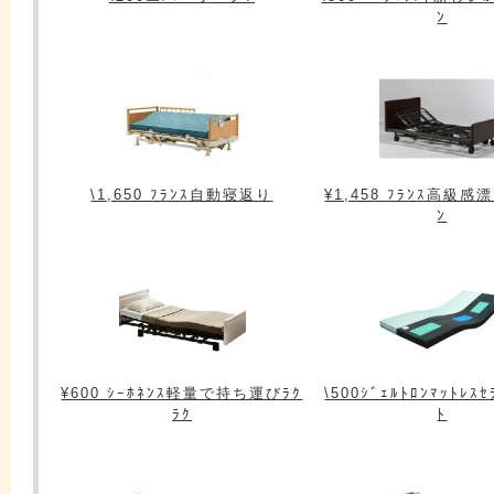
ﾝ
\1,650 ﾌﾗﾝｽ自動寝返り
¥1,458 ﾌﾗﾝｽ高級感漂
ﾝ
¥600 ｼｰﾎﾈﾝｽ軽量で持ち運びﾗｸ
\500ｼﾞｪﾙﾄﾛﾝﾏｯﾄﾚｽｾ
ﾗｸ
ﾄ