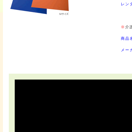
レン
※
介
商品
メー