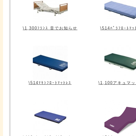
\1,300ﾌﾗﾝｽ 音でお知らせ
\514ﾊﾟﾗﾌﾛｰﾄﾏｯ
\514ﾏｷｼﾌﾛｰﾄﾏｯﾄﾚｽ
\1,100アキュマ