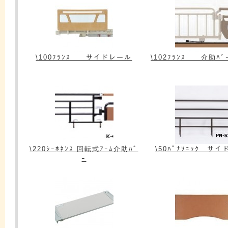
\100ﾌﾗﾝｽ サイドレール
\102ﾌﾗﾝｽ 介助ﾊﾞｰ
\220ｼｰﾎﾈﾝｽ 回転式ｱｰﾑ介助ﾊﾞ
\50ﾊﾟﾅｿﾆｯｸ サ
ｰ