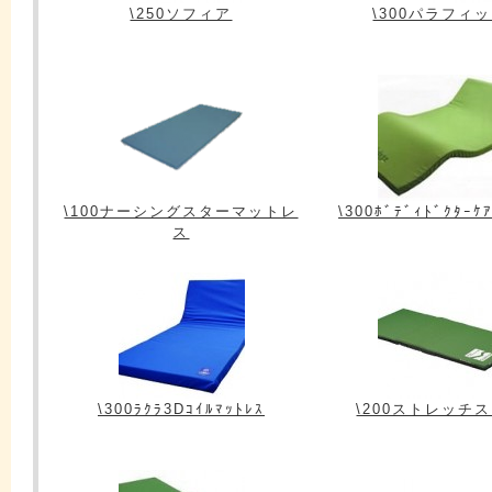
\250ソフィア
\300パラフィ
\100ナーシングスターマットレ
\300ﾎﾞﾃﾞｨﾄﾞｸﾀｰｹ
ス
\300ﾗｸﾗ3Dｺｲﾙﾏｯﾄﾚｽ
\200ストレッチ