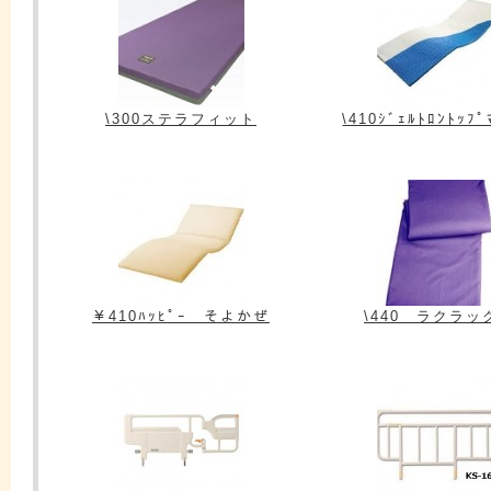
\300ステラフィット
\410ｼﾞｪﾙﾄﾛﾝﾄｯﾌﾟ
￥410ﾊｯﾋﾟｰ そよかぜ
\440 ラクラッ