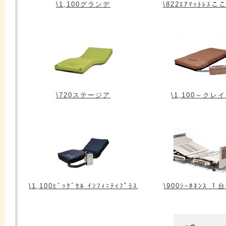
\1,100グランデ
\822ｴｱﾏｯﾄﾚｽこ
\720ステージア
\1,100～クレ
\1,100ﾋﾞｯｸﾞｾﾙ ｲﾝﾌｨﾆﾃｨﾌﾟﾗｽ
\900ｼｰﾎﾈﾝｽ １