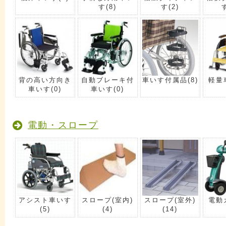
す
(8)
す
(2)
背の高い方向き
自動ブレーキ付
車いす付属品
(8)
軽量
車いす
(0)
車いす
(0)
電動・スロープ
アシスト車いす
スロープ(室内)
スロープ(室外)
電動
(5)
(4)
(14)