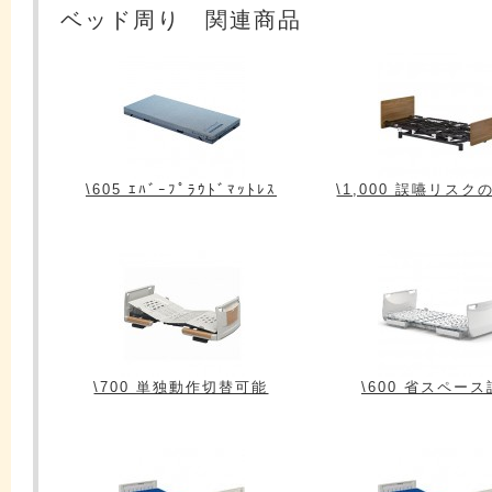
ベッド周り 関連商品
\605 ｴﾊﾞｰﾌﾟﾗｳﾄﾞﾏｯﾄﾚｽ
\1,000 誤嚥リス
\700 単独動作切替可能
\600 省スペー