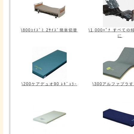
\800ｺｲｽﾞﾐ 2ｻｲｽﾞ簡単切替
\1,000ﾊﾟﾅ すべて
に
\200ケアデュオ90 ﾚｷﾞｭﾗｰ
\300アルファプラ