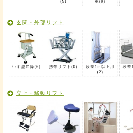
(5)
車
(9)
玄関・外部リフト
いす型昇降
(6)
携帯リフト
(0)
段差1m以上用
段差
(2)
立上・移動リフト