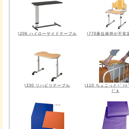
\206 ハイローサイドテーブル
\770座位保持が不安
\330 リハビリテーブル
\110 ちょこっとﾍﾞｯﾄﾞ
ﾌﾞﾙ