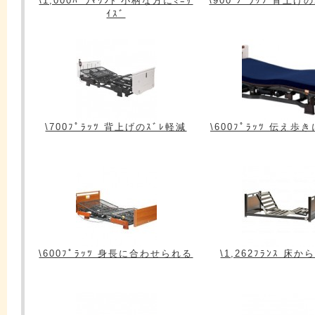
\1,000ﾊﾟﾗﾏｳﾝﾄ 小柄な方にﾐﾆｻ
\900 ﾌﾟﾗｯﾂ 背上げ
ｲｽﾞ
\700ﾌﾟﾗｯﾂ 背上げのｽﾞﾚ軽減
\600ﾌﾟﾗｯﾂ 伝え歩
\600ﾌﾟﾗｯﾂ 身長に合わせられる
\1,262ﾌﾗﾝｽ 床か