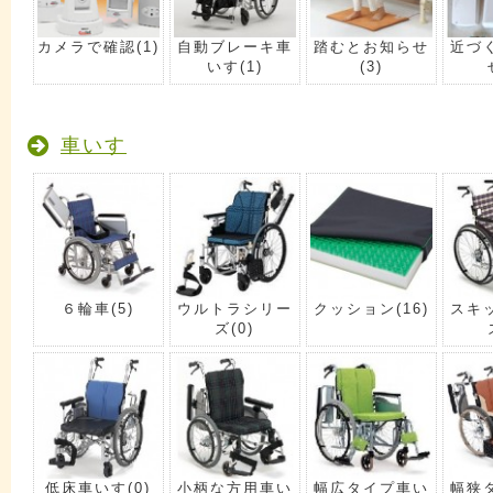
カメラで確認
(1)
自動ブレーキ車
踏むとお知らせ
近づ
いす
(1)
(3)
車いす
６輪車
(5)
ウルトラシリー
クッション
(16)
スキ
ズ
(0)
低床車いす
(0)
小柄な方用車い
幅広タイプ車い
幅狭