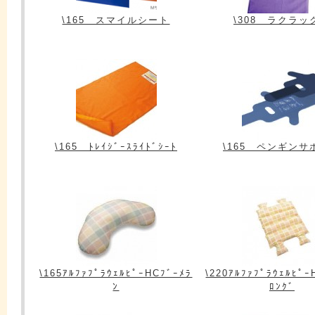
\165 スマイルシート
\308 ラクラッ
\165 ﾄﾚｲｼﾞｰｽﾗｲﾄﾞｼｰﾄ
\165 ペンギンサ
\165ｱﾙﾌｧﾌﾟﾗｳｪﾙﾋﾟｰHCﾌﾞｰﾒﾗ
\220ｱﾙﾌｧﾌﾟﾗｳｪﾙﾋﾟｰ
ﾝ
ﾛﾝｸﾞ