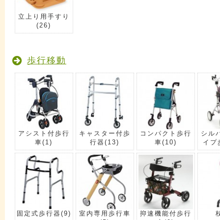
立上り用手すり
(26)
歩行移動
アシスト付歩行
キャスター付歩
コンパクト歩行
シル
車
(1)
行器
(13)
車
(10)
イプ
固定式歩行器
(9)
室内専用歩行車
抑速機能付歩行