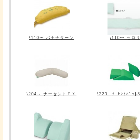
\110〜 バナナターン
\110〜 セロ
\204～ ナーセントＥＸ
\220 ﾅｰｾﾝﾄﾊﾟｯﾄ