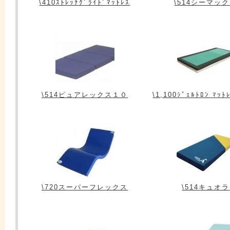
\410ｽﾄﾚｯﾁｸﾞﾗｲﾄﾞﾏｯﾄﾚｽ
\514シーマッ
\514ピュアレックス１０
\1,100ｼﾞｪﾙﾄﾛﾝ ﾏｯﾄ
\720スーパーフレックス
\514キュオラ