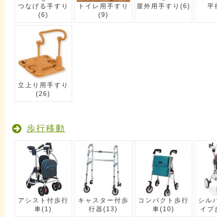
つなげる手すり
トイレ用手すり
屋外用手すり
(6)
平
(6)
(9)
立上り用手すり
(26)
歩行移動
アシスト付歩行
キャスター付歩
コンパクト歩行
シル
車
(1)
行器
(13)
車
(10)
イプ