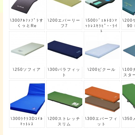
\300ｱﾙﾌｧﾌﾟﾗす
\200エバーリー
\500ｼﾞｪﾙﾄﾛﾝﾏ
\20
くっとRe
フ7
ｯﾄﾚｽｾﾗﾋﾟｰ･ﾗｲ
90
ﾄ
\250ソフィア
\300パラフィッ
\200ビクール
\10
ト
スタ
\300ﾗｸﾗ3Dｺｲﾙ
\200ストレッチ
\300エバーフィ
\35
ﾏｯﾄﾚｽ
スリム
ット