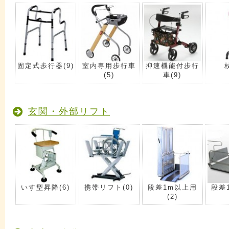
固定式歩行器
(9)
室内専用歩行車
抑速機能付歩行
(5)
車
(9)
玄関・外部リフト
いす型昇降
(6)
携帯リフト
(0)
段差1m以上用
段差
(2)