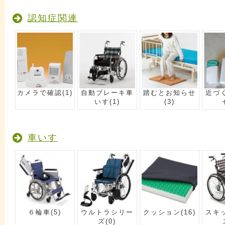
認知症関連
カメラで確認
(1)
自動ブレーキ車
踏むとお知らせ
近づ
いす
(1)
(3)
車いす
６輪車
(5)
ウルトラシリー
クッション
(16)
スキ
ズ
(0)