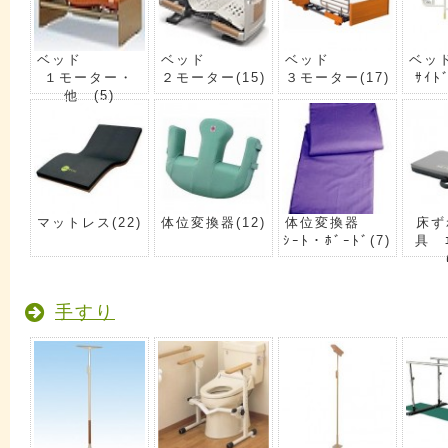
ベッド
ベッド
ベッド
ベッ
１モーター・
２モーター
(15)
３モーター
(17)
ｻｲﾄ
他
(5)
マットレス
(22)
体位変換器
(12)
体位変換器
床ず
ｼｰﾄ・ﾎﾞｰﾄﾞ
(7)
具 ｴ
手すり