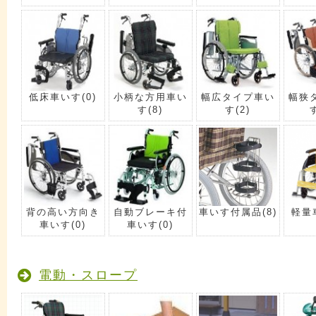
低床車いす
(0)
小柄な方用車い
幅広タイプ車い
幅狭
す
(8)
す
(2)
背の高い方向き
自動ブレーキ付
車いす付属品
(8)
軽量
車いす
(0)
車いす
(0)
電動・スロープ