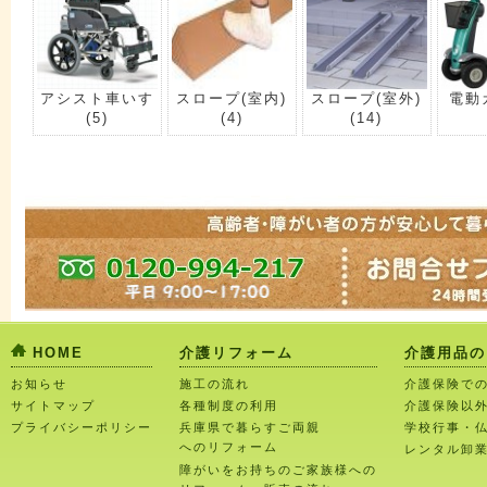
アシスト車いす
スロープ(室内)
スロープ(室外)
電動
(5)
(4)
(14)
HOME
介護リフォーム
介護用品の
お知らせ
施工の流れ
介護保険で
サイトマップ
各種制度の利用
介護保険以
プライバシーポリシー
兵庫県で暮らすご両親
学校行事・
へのリフォーム
レンタル卸
障がいをお持ちのご家族様への