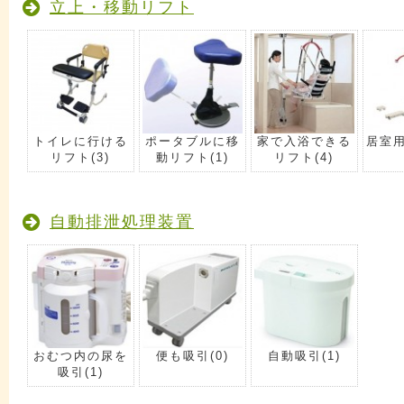
立上・移動リフト
トイレに行ける
ポータブルに移
家で入浴できる
居室
リフト
(3)
動リフト
(1)
リフト
(4)
自動排泄処理装置
おむつ内の尿を
便も吸引
(0)
自動吸引
(1)
吸引
(1)