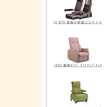
\1,870 座面が前後にスライド
\432 幅狭ﾀｲﾌﾟ ﾘﾌﾄｱｯﾌﾟﾁｪｱ