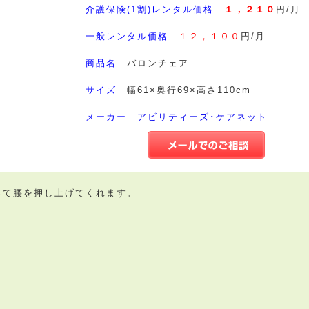
介護保険(1割)レンタル価格
１，２１０
円/月
一般レンタル価格
１２，１００
円/月
商品名
バロンチェア
サイズ
幅61×奥行69×高さ110cm
メーカー
アビリティーズ･ケアネット
って腰を押し上げてくれます。