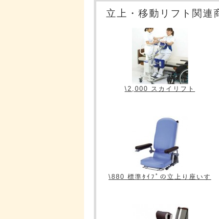
立上・移動リフト関連
\2,000 スカイリフト
\880 標準ﾀｲﾌﾟの立上り座いす