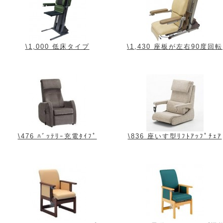
\1,000 低床タイプ
\1,430 座板が左右90度回転
\476 ﾊﾞｯﾃﾘｰ充電ﾀｲﾌﾟ
\836 座いす型ﾘﾌﾄｱｯﾌﾟﾁｪｱ