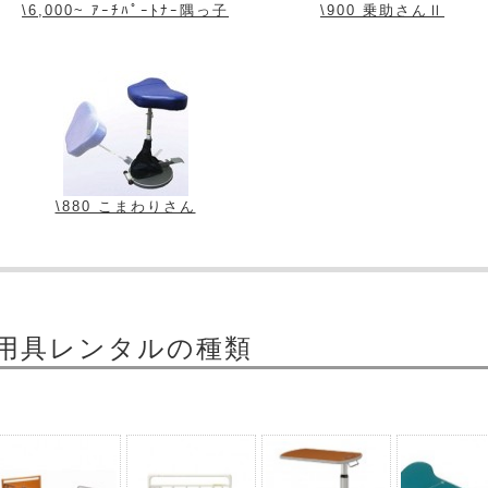
\6,000~ ｱｰﾁﾊﾟｰﾄﾅｰ隅っ子
\900 乗助さんⅡ
\880 こまわりさん
用具レンタルの種類