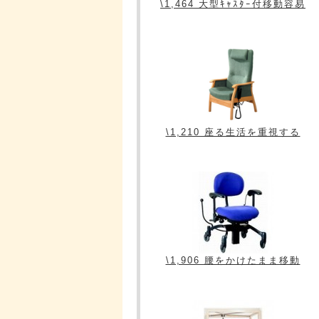
\1,464 大型ｷｬｽﾀｰ付移動容易
\1,210 座る生活を重視する
\1,906 腰をかけたまま移動