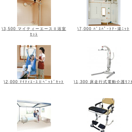
\3,500 マイティーエースⅡ浴室
\7,000 ﾊﾞｽﾊﾟｰﾄﾅｰ湯ﾆｯﾄ
ｾｯﾄ
\2,000 ﾏｲﾃｨｴｰｽⅡﾍﾞｯﾄﾞｾｯﾄ
\1,300 床走行式電動介護ﾘﾌ