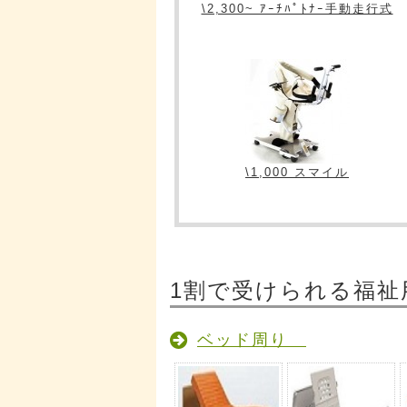
\2,300~ ｱｰﾁﾊﾟﾄﾅｰ手動走行式
\1,000 スマイル
1割で受けられる福祉
ベッド周り