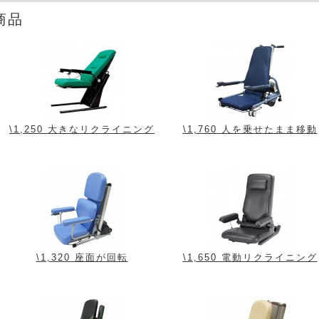
商品
\1,250 大きなリクライニング
\1,760 人を乗せたまま移動
\1,320 座面が回転
\1,650 電動リクライニング