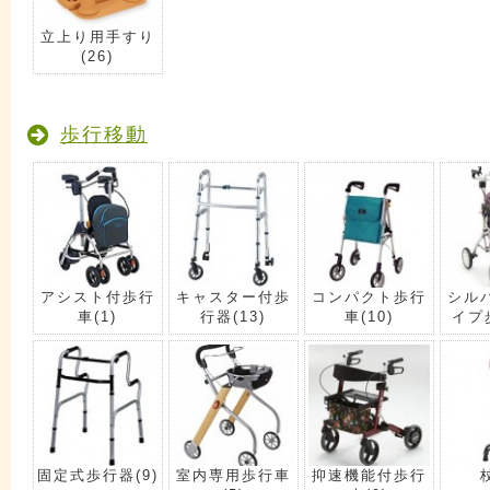
立上り用手すり
(26)
歩行移動
アシスト付歩行
キャスター付歩
コンパクト歩行
シル
車
(1)
行器
(13)
車
(10)
イプ
固定式歩行器
(9)
室内専用歩行車
抑速機能付歩行