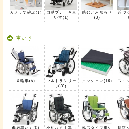
カメラで確認
(1)
自動ブレーキ車
踏むとお知らせ
近づ
いす
(1)
(3)
車いす
６輪車
(5)
ウルトラシリー
クッション
(16)
スキ
ズ
(0)
低床車いす
(0)
小柄な方用車い
幅広タイプ車い
幅狭