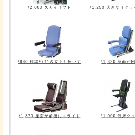
\2,000 スカイリフト
\1,250 大きなリク
\880 標準ﾀｲﾌﾟの立上り座いす
\1,320 座面が
\1,870 座面が前後にスライド
\1,000 低床タ