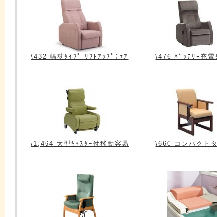
\432 幅狭ﾀｲﾌﾟ ﾘﾌﾄｱｯﾌﾟﾁｪｱ
\476 ﾊﾞｯﾃﾘｰ充電
\1,464 大型ｷｬｽﾀｰ付移動容易
\660 コンパクト