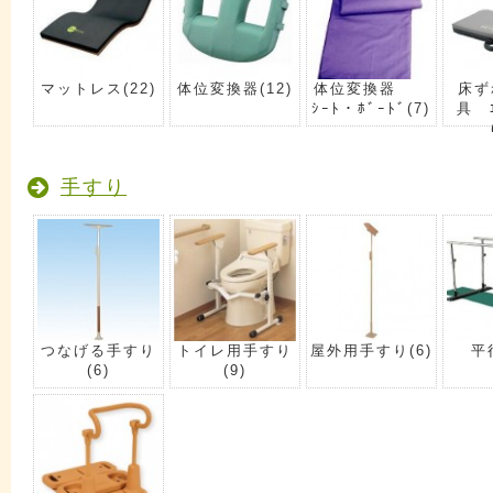
マットレス
(22)
体位変換器
(12)
体位変換器
床ず
ｼｰﾄ・ﾎﾞｰﾄﾞ
(7)
具 ｴ
手すり
つなげる手すり
トイレ用手すり
屋外用手すり
(6)
平
(6)
(9)