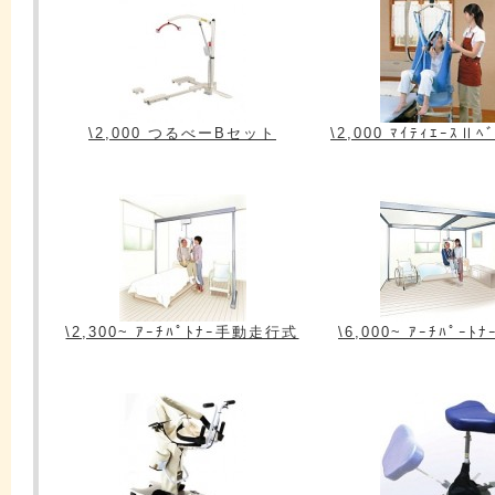
\2,000 つるべーBセット
\2,000 ﾏｲﾃｨｴｰｽⅡﾍ
\2,300~ ｱｰﾁﾊﾟﾄﾅｰ手動走行式
\6,000~ ｱｰﾁﾊﾟｰ