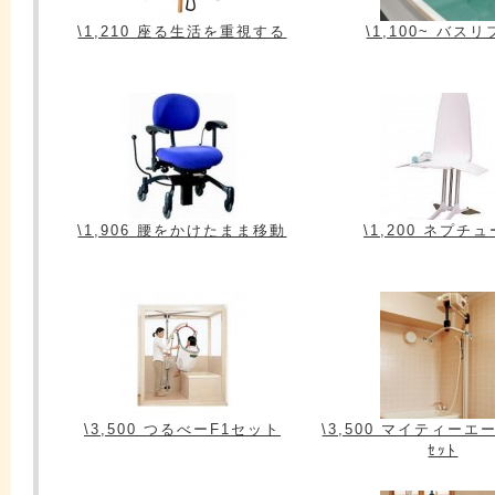
\1,210 座る生活を重視する
\1,100~ バス
\1,906 腰をかけたまま移動
\1,200 ネプチ
\3,500 つるべーF1セット
\3,500 マイティー
ｾｯﾄ