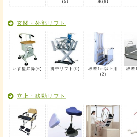
(5)
車
(9)
玄関・外部リフト
いす型昇降
(6)
携帯リフト
(0)
段差1m以上用
段差
(2)
立上・移動リフト