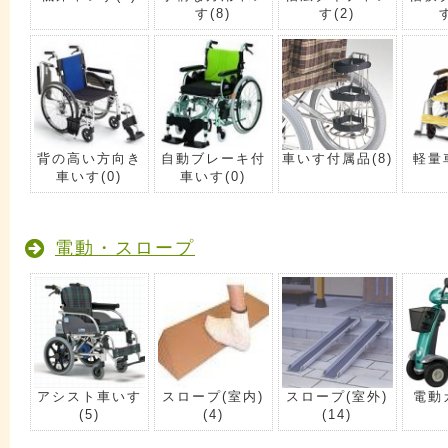
す
(8)
す
(2)
背の高い方向き
自動ブレーキ付
車いす付属品
(8)
軽量
車いす
(0)
車いす
(0)
電動・スロープ
アシスト車いす
スロープ(室内)
スロープ(室外)
電動
(5)
(4)
(14)