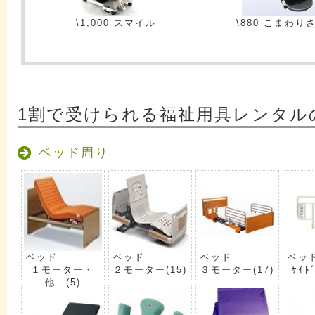
\1,000 スマイル
\880 こまわり
1割で受けられる福祉用具レンタル
ベッド周り
ベッド
ベッド
ベッド
ベッ
１モーター・
２モーター
(15)
３モーター
(17)
ｻｲﾄ
他
(5)