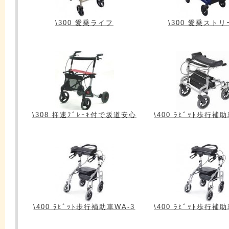
\300 愛乗ライフ
\300 愛乗スト
\308 抑速ﾌﾞﾚｰｷ付で坂道安心
\400 ﾗﾋﾞｯﾄ歩行補
\400 ﾗﾋﾞｯﾄ歩行補助車WA-3
\400 ﾗﾋﾞｯﾄ歩行補