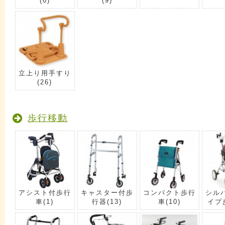
(6)
(9)
立上り用手すり
(26)
歩行移動
アシスト付歩行
キャスター付歩
コンパクト歩行
シル
車
(1)
行器
(13)
車
(10)
イプ