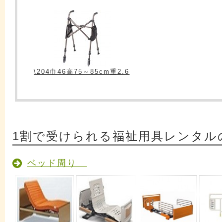
\204巾46高75～85cm重2.6
1割で受けられる福祉用具レンタル
ベッド周り