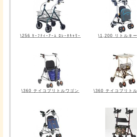
\256 ｾｰﾌﾃｨｰｱｰﾑ ﾛﾚｰﾀｷｬﾘｰ
\1,200 リトルキ
\360 テイコブリトルワゴン
\360 テイコブリト