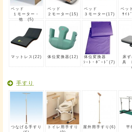
ベッド
ベッド
ベッド
ベッ
１モーター・
２モーター
(15)
３モーター
(17)
ｻｲﾄ
他
(5)
マットレス
(22)
体位変換器
(12)
体位変換器
床ず
ｼｰﾄ・ﾎﾞｰﾄﾞ
(7)
具 ｴ
手すり
つなげる手すり
トイレ用手すり
屋外用手すり
(6)
平