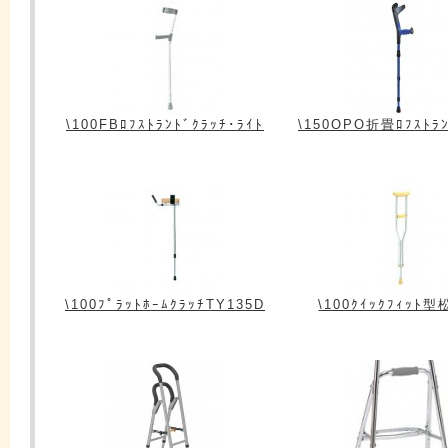
\100FBﾛﾌｽﾄﾗﾝﾄﾞｸﾗｯﾁ･ﾗｲﾄ
\150OPO折畳ﾛﾌｽﾄﾗﾝ
\100ﾌﾟﾗｯﾄﾎｰﾑｸﾗｯﾁTY135D
\100ｸｲｯｸﾌｨｯﾄ