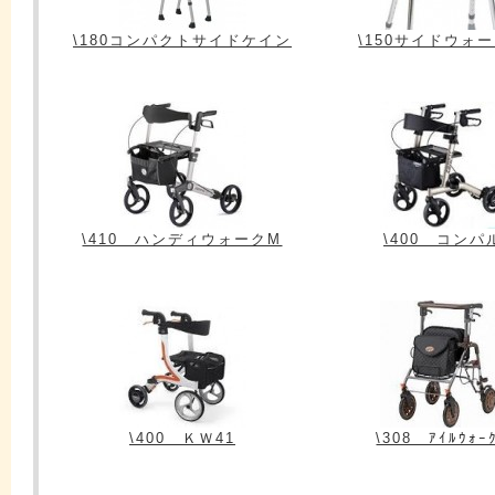
\180コンパクトサイドケイン
\150サイドウォ
\410 ハンディウォークM
\400 コンパ
\400 ＫＷ41
\308 ｱｲﾙｳｫｰ