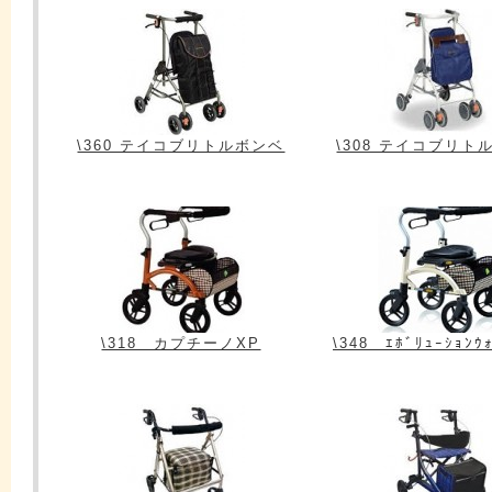
\360 テイコブリトルボンベ
\308 テイコブリト
\318 カプチーノXP
\348 ｴﾎﾞﾘｭｰｼｮﾝｳ