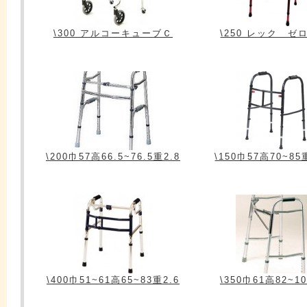
\300 アルコーキューブＣ
\250 レック ゼ
\200巾57高66.5~76.5重2.8
\150巾57高70~85
\400巾51~61高65~83重2.6
\350巾61高82~1