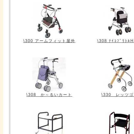
\300 アームフィット屋外
\308 ﾃｲｺﾌﾞﾘﾄﾙ
\308 か～るいカート
\330 レッツ