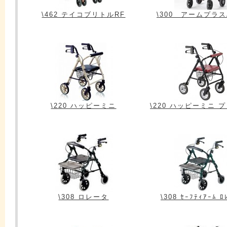
\462 テイコブリトルRF
\300 アームプラスA
\220 ハッピーミニ
\220 ハッピーミニ 
\308 ロレータ
\308 ｾｰﾌﾃｨｱｰﾑ 