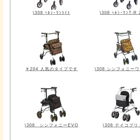
\308 ﾍﾙｼｰﾜﾝﾗｲﾄ
\308 ﾍﾙｼｰﾜﾝT-R
￥204 人気のタイプです
\308 シンフォニー
\308 シンフォニーEVO
\308 テイコブ