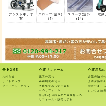
アシスト車いす
スロープ(室内)
スロープ(室外)
電動
(5)
(4)
(14)
HOME
介護リフォーム
介護用品の
お知らせ
施工の流れ
介護保険で
サイトマップ
各種制度の利用
介護保険以
プライバシーポリシー
兵庫県で暮らすご両親
学校行事・
へのリフォーム
レンタル卸
障がいをお持ちのご家族様への
リフォーム・販売の流れ