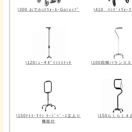
\300 おでかけｳｫｰｶｰGoｼｮｯﾌﾟ
\410 ﾊﾝﾃﾞｨｳｫｰｸ
\120ﾆｭｰ４ﾎﾟｲﾝﾄｽﾃｯｷ
\100四脚バランス
\150ﾃﾄﾗ･ｹｲﾝ ﾗｰｼﾞﾍﾞｰｽ立上り
\150らくらく４
機能付