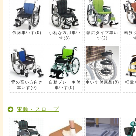
低床車いす
(0)
小柄な方用車い
幅広タイプ車い
幅狭
す
(8)
す
(2)
背の高い方向き
自動ブレーキ付
車いす付属品
(8)
軽量
車いす
(0)
車いす
(0)
電動・スロープ