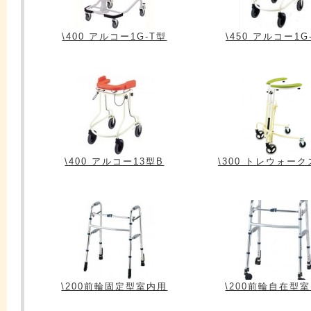
\400 アルコー1G-T型
\450 アルコー1G
\400 アルコー13型B
\300 トレウォー
\200前輪固定型室内用
\200前輪自在型