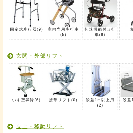
固定式歩行器
(9)
室内専用歩行車
抑速機能付歩行
(5)
車
(9)
玄関・外部リフト
いす型昇降
(6)
携帯リフト
(0)
段差1m以上用
段差
(2)
立上・移動リフト