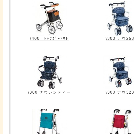
\400 ﾚｯﾂｺﾞｰｱｳﾄ
\300 ナウ25
\300 ナウレンティー
\300 ナウ32