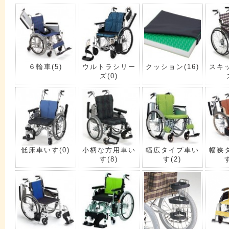
６輪車
(5)
ウルトラシリー
クッション
(16)
スキ
ズ
(0)
低床車いす
(0)
小柄な方用車い
幅広タイプ車い
幅狭
す
(8)
す
(2)