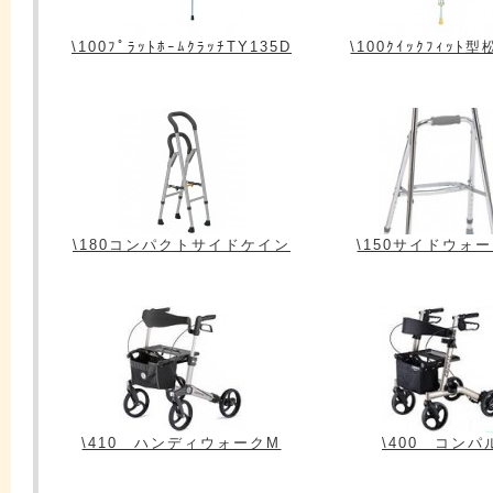
\100ﾌﾟﾗｯﾄﾎｰﾑｸﾗｯﾁTY135D
\100ｸｲｯｸﾌｨｯﾄ
\180コンパクトサイドケイン
\150サイドウォ
\410 ハンディウォークM
\400 コンパ