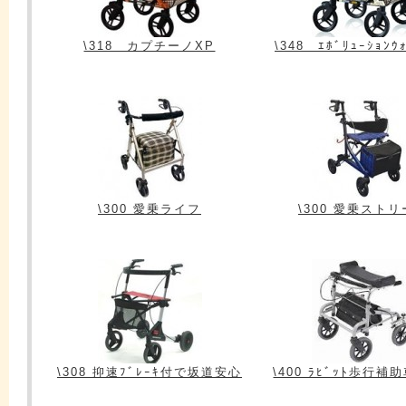
\318 カプチーノXP
\348 ｴﾎﾞﾘｭｰｼｮﾝｳ
\300 愛乗ライフ
\300 愛乗スト
\308 抑速ﾌﾞﾚｰｷ付で坂道安心
\400 ﾗﾋﾞｯﾄ歩行補