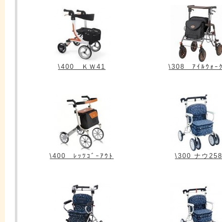
\400 ＫＷ41
\308 ｱｲﾙｳｫｰ
\400 ﾚｯﾂｺﾞｰｱｳﾄ
\300 ナウ25