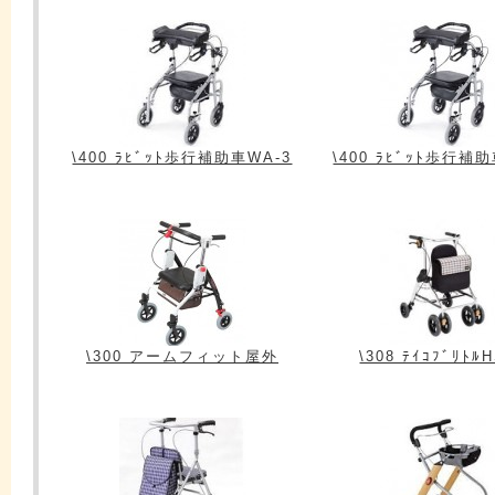
\400 ﾗﾋﾞｯﾄ歩行補助車WA-3
\400 ﾗﾋﾞｯﾄ歩行補
\300 アームフィット屋外
\308 ﾃｲｺﾌﾞﾘﾄﾙ