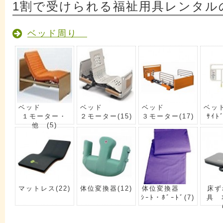
1割で受けられる福祉用具レンタル
ベッド周り
ベッド
ベッド
ベッド
ベッ
１モーター・
２モーター
(15)
３モーター
(17)
ｻｲﾄ
他
(5)
マットレス
(22)
体位変換器
(12)
体位変換器
床ず
ｼｰﾄ・ﾎﾞｰﾄﾞ
(7)
具 ｴ