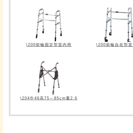
\200前輪固定型室内用
\200前輪自在型
\204巾46高75～85cm重2.6