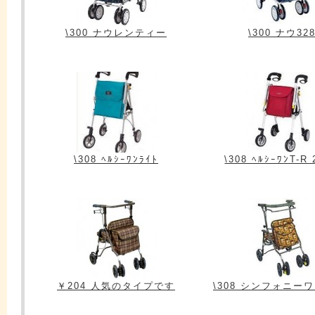
\300 ナウレンティー
\300 ナウ32
\308 ﾍﾙｼｰﾜﾝﾗｲﾄ
\308 ﾍﾙｼｰﾜﾝT-R
￥204 人気のタイプです
\308 シンフォニー