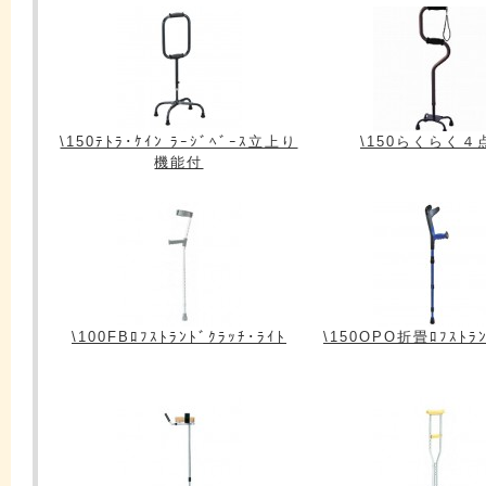
\150ﾃﾄﾗ･ｹｲﾝ ﾗｰｼﾞﾍﾞｰｽ立上り
\150らくらく４
機能付
\100FBﾛﾌｽﾄﾗﾝﾄﾞｸﾗｯﾁ･ﾗｲﾄ
\150OPO折畳ﾛﾌｽﾄﾗﾝ