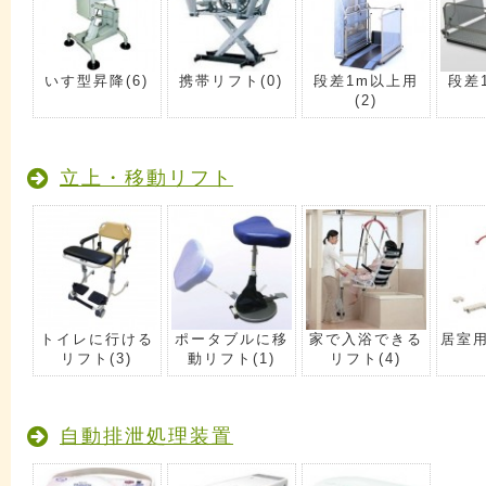
いす型昇降
(6)
携帯リフト
(0)
段差1m以上用
段差
(2)
立上・移動リフト
トイレに行ける
ポータブルに移
家で入浴できる
居室
リフト
(3)
動リフト
(1)
リフト
(4)
自動排泄処理装置