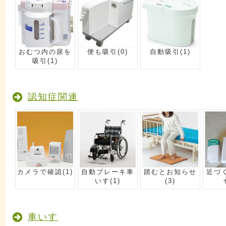
おむつ内の尿を
便も吸引
(0)
自動吸引
(1)
吸引
(1)
認知症関連
カメラで確認
(1)
自動ブレーキ車
踏むとお知らせ
近づ
いす
(1)
(3)
車いす