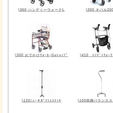
\360 ハンディーウォークL
\300 オパル20
\300 おでかけｳｫｰｶｰGoｼｮｯﾌﾟ
\410 ﾊﾝﾃﾞｨｳｫｰｸ
\120ﾆｭｰ４ﾎﾟｲﾝﾄｽﾃｯｷ
\100四脚バランス