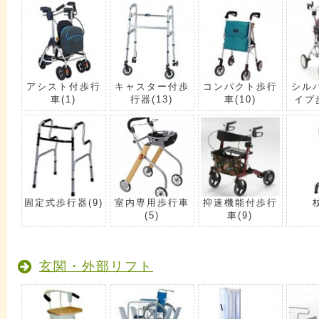
アシスト付歩行
キャスター付歩
コンパクト歩行
シル
車
(1)
行器
(13)
車
(10)
イプ
固定式歩行器
(9)
室内専用歩行車
抑速機能付歩行
(5)
車
(9)
玄関・外部リフト