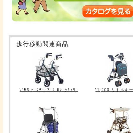
歩行移動関連商品
\256 ｾｰﾌﾃｨｰｱｰﾑ ﾛﾚｰﾀｷｬﾘｰ
\1,200 リトルキ