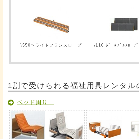
\550〜ライトフランスロープ
\110 ﾎﾟｰﾀﾌﾞﾙｽﾛｰﾌ
1割で受けられる福祉用具レンタル
ベッド周り