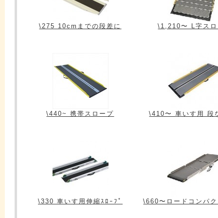
\275 10cmまでの段差に
\1,210〜 L字ス
\440~ 携帯スロープ
\410〜 車いす用 
\330 車いす用伸縮ｽﾛｰﾌﾟ
\660〜ロードコンパ