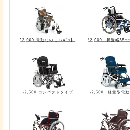
\2,000 電動なのにｺﾝﾊﾟｸﾄ!
\2,000 折畳幅35
\2,500 コンパクトタイプ
\2,500 軽量型電