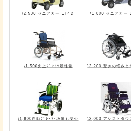
\2,500 セニアカー ET4Ｄ
\1,800 セニアカー 
\1,500史上ﾀﾞﾝﾄﾂ最軽量
\2,200 驚きの軽さ
\1,900自動ﾌﾞﾚｰｷ･坂道も安心
\2,000 アシストタ