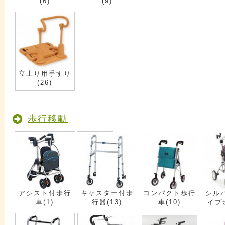
(6)
(9)
立上り用手すり
(26)
歩行移動
アシスト付歩行
キャスター付歩
コンパクト歩行
シル
車
(1)
行器
(13)
車
(10)
イプ