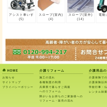
アシスト車いす
スロープ(室内)
スロープ(室外)
電動
(5)
(4)
(14)
HOME
介護リフォーム
介護用品の
お知らせ
施工の流れ
介護保険で
サイトマップ
各種制度の利用
介護保険以
プライバシーポリシー
兵庫県で暮らすご両親
学校行事・
へのリフォーム
レンタル卸
障がいをお持ちのご家族様への
リフォーム・販売の流れ