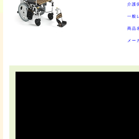
介護
一般
商品
メー