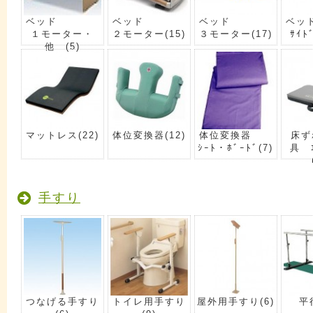
ベッド
ベッド
ベッド
ベッ
１モーター・
２モーター
(15)
３モーター
(17)
ｻｲﾄ
他
(5)
マットレス
(22)
体位変換器
(12)
体位変換器
床ず
ｼｰﾄ・ﾎﾞｰﾄﾞ
(7)
具 ｴ
手すり
つなげる手すり
トイレ用手すり
屋外用手すり
(6)
平