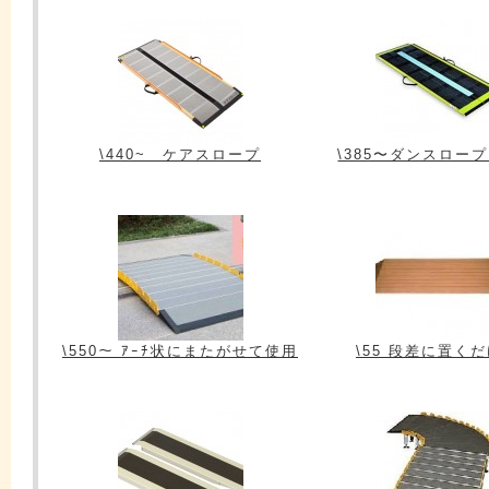
\440~ ケアスロープ
\385〜ダンスロー
\550〜 ｱｰﾁ状にまたがせて使用
\55 段差に置く