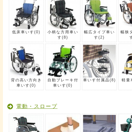
低床車いす
(0)
小柄な方用車い
幅広タイプ車い
幅狭
す
(8)
す
(2)
背の高い方向き
自動ブレーキ付
車いす付属品
(8)
軽量
車いす
(0)
車いす
(0)
電動・スロープ