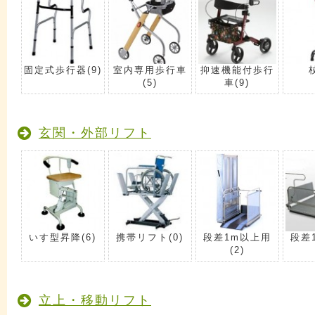
固定式歩行器
(9)
室内専用歩行車
抑速機能付歩行
(5)
車
(9)
玄関・外部リフト
いす型昇降
(6)
携帯リフト
(0)
段差1m以上用
段差
(2)
立上・移動リフト