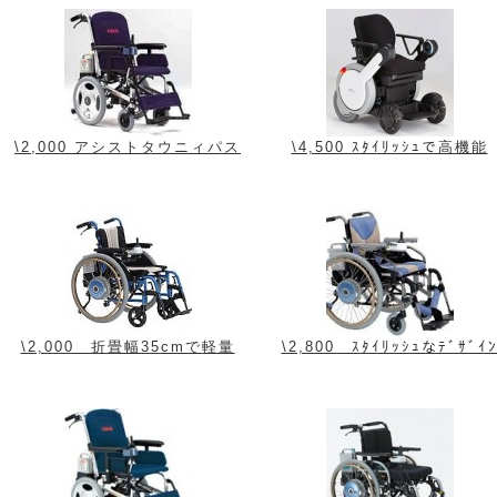
\2,000 アシストタウニィパス
\4,500 ｽﾀｲﾘｯｼｭで高機能
\2,000 折畳幅35cmで軽量
\2,800 ｽﾀｲﾘｯｼｭなﾃﾞｻﾞｲ