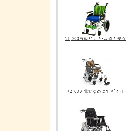
\1,900自動ﾌﾞﾚｰｷ･坂道も安心
\2,000 電動なのにｺﾝﾊﾟｸﾄ!