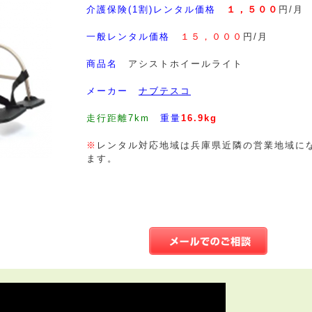
介護保険(1割)レンタル価格
１，５００
円/月
一般レンタル価格
１５，０００
円/月
商品名
アシストホイールライト
メーカー
ナブテスコ
走行距離7km
重量
16.9kg
※
レンタル対応地域は兵庫県近隣の営業地域に
ます。