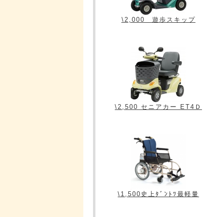
\2,000 遊歩スキップ
\2,500 セニアカー ET4Ｄ
\1,500史上ﾀﾞﾝﾄﾂ最軽量