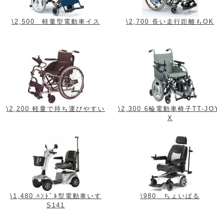
\2,500 軽量型電動車イス
\2,700 長い走行距離もOK
\2,200 軽量で持ち運びやすい
\2,300 6輪電動車椅子TT-JO
X
\1,480 ﾊﾝﾄﾞﾙ型電動車いす
\980 ちょいぱる
S141