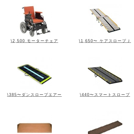
\2,500 モーターチェア
\1,650〜 ケアスロープＪ
\385〜ダンスロープエアー
\440〜スマートスロープ