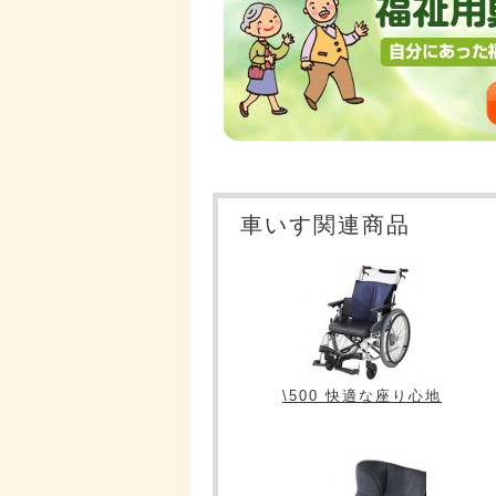
車いす関連商品
\500 快適な座り心地