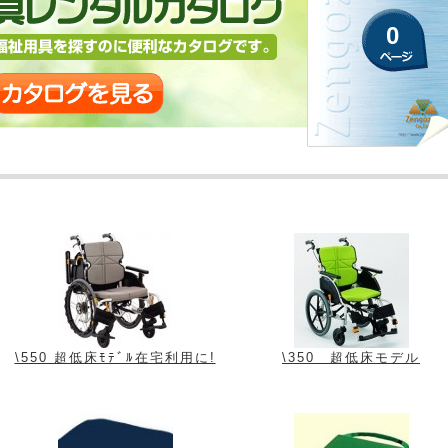
0
\550 超低床ﾓﾃﾞﾙ在宅利用に!
\350 超低床モデル