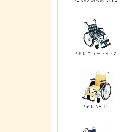
\1,600 調節式 レボ2
\400 ニューライト2
\500 NA-L8