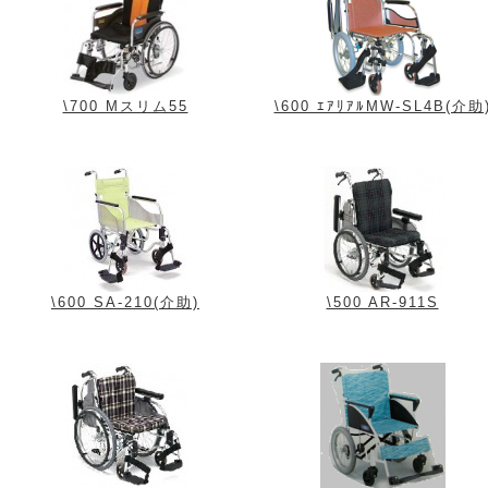
\700 Mスリム55
\600 ｴｱﾘｱﾙMW-SL4B(介助
\600 SA-210(介助)
\500 AR-911S