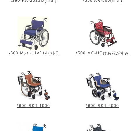
\290 KA-202SB(自走)
\350 AR-500(自走)
\500 Mﾗｲﾄ11ﾊﾞｲｵﾚｯﾄC
\500 MC-HGけあ花がすみ
\600 SKT-1000
\600 SKT-2000