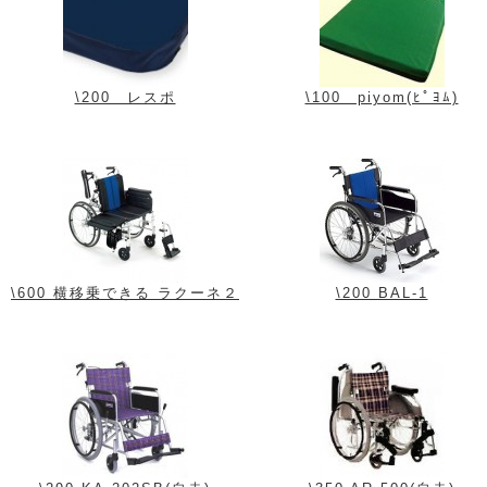
\200 レスポ
\100 piyom(ﾋﾟﾖﾑ)
\600 横移乗できる ラクーネ２
\200 BAL-1