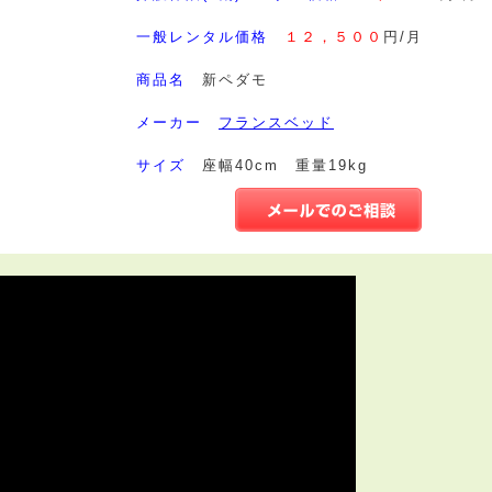
一般レンタル価格
１２，５００
円/月
商品名
新ペダモ
メーカー
フランスベッド
サイズ
座幅40cm 重量19kg