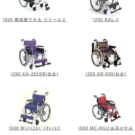
\600 横移乗できる ラクーネ２
\200 BAL-1
\290 KA-202SB(自走)
\350 AR-500(自走)
\500 Mﾗｲﾄ11ﾊﾞｲｵﾚｯﾄC
\500 MC-HGけあ花がすみ