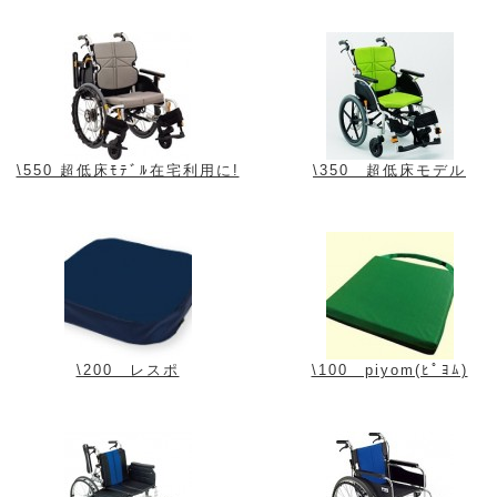
\550 超低床ﾓﾃﾞﾙ在宅利用に!
\350 超低床モデル
\200 レスポ
\100 piyom(ﾋﾟﾖﾑ)