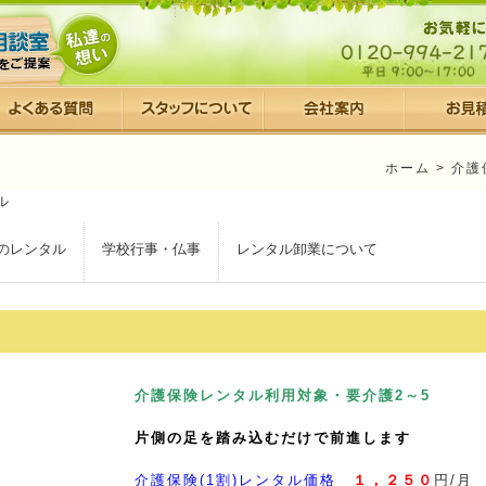
ホーム
>
介護
のレンタル
学校行事・仏事
レンタル卸業について
介護保険レンタル利用対象・要介護2～5
片側の足を踏み込むだけで前進します
介護保険(1割)レンタル価格
１，２５０
円/月