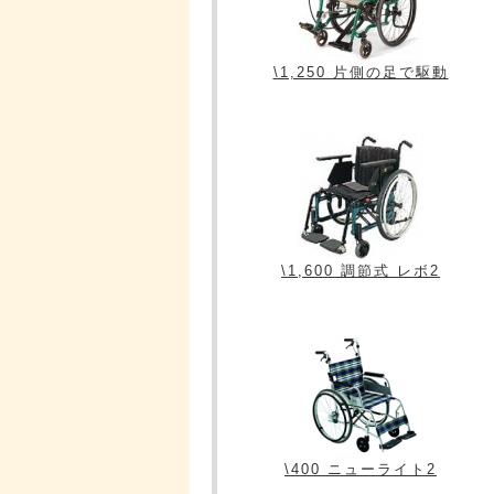
\1,250 片側の足で駆動
\1,600 調節式 レボ2
\400 ニューライト2