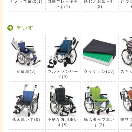
カメラで確認
(1)
自動ブレーキ車
踏むとお知らせ
近づ
いす
(1)
(3)
車いす
６輪車
(5)
ウルトラシリー
クッション
(16)
スキ
ズ
(0)
低床車いす
(0)
小柄な方用車い
幅広タイプ車い
幅狭
す
(8)
す
(2)