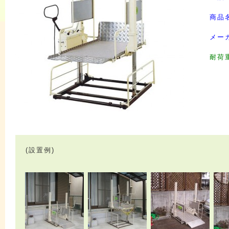
商品
メー
耐荷重
(設置例)