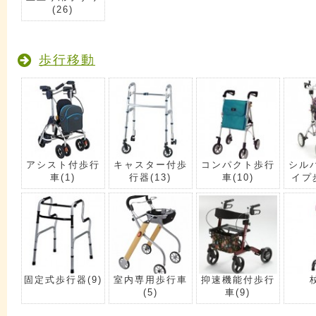
(26)
歩行移動
アシスト付歩行
キャスター付歩
コンパクト歩行
シル
車
(1)
行器
(13)
車
(10)
イプ
固定式歩行器
(9)
室内専用歩行車
抑速機能付歩行
(5)
車
(9)