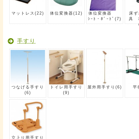
マットレス
(22)
体位変換器
(12)
体位変換器
床ず
ｼｰﾄ・ﾎﾞｰﾄﾞ
(7)
具 ｴ
手すり
つなげる手すり
トイレ用手すり
屋外用手すり
(6)
平
(6)
(9)
立上り用手すり