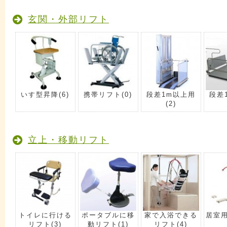
玄関・外部リフト
いす型昇降
(6)
携帯リフト
(0)
段差1m以上用
段差
(2)
立上・移動リフト
トイレに行ける
ポータブルに移
家で入浴できる
居室
リフト
(3)
動リフト
(1)
リフト
(4)