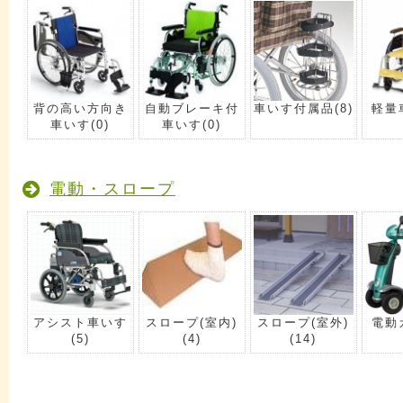
背の高い方向き
自動ブレーキ付
車いす付属品
(8)
軽量
車いす
(0)
車いす
(0)
電動・スロープ
アシスト車いす
スロープ(室内)
スロープ(室外)
電動
(5)
(4)
(14)