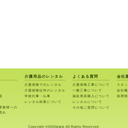
介護用品のレンタル
よくある質問
会社
介護保険でのレンタル
介護保険工事について
スタッ
介護保険以外のレンタル
一般工事について
会社概
親
学校行事・仏事
福祉用具購入について
採用情
レンタル卸業について
レンタルについて
家族様への
その他ご質問について
流れ
Copyright ©
2026
All Rights Reserved.
前後前