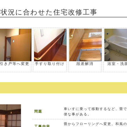
体状況に合わせた住宅改修工事
引き戸等へ変更
手すり取り付け
段差解消
浴室・洗
車いすに乗って移動するなど、畳
問題
便な事がある。
畳からフローリングへ変更。和風
工事内容