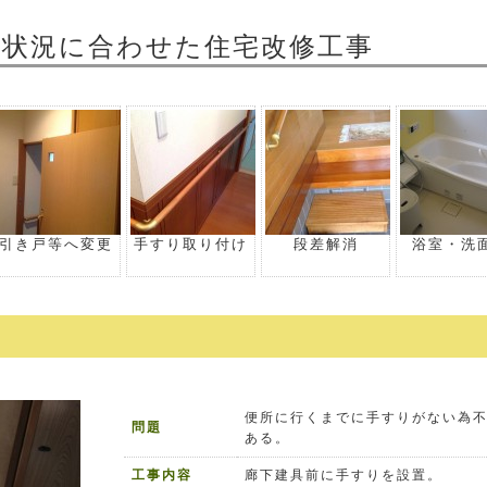
体状況に合わせた住宅改修工事
引き戸等へ変更
手すり取り付け
段差解消
浴室・洗
便所に行くまでに手すりがない為
問題
ある。
工事内容
廊下建具前に手すりを設置。