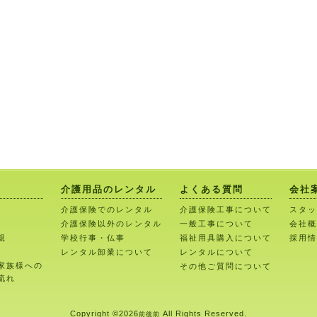
介護用品のレンタル
よくある質問
会社
介護保険でのレンタル
介護保険工事について
スタッ
介護保険以外のレンタル
一般工事について
会社概
親
学校行事・仏事
福祉用具購入について
採用情
レンタル卸業について
レンタルについて
家族様への
その他ご質問について
流れ
Copyright ©
2026
All Rights Reserved.
前後前