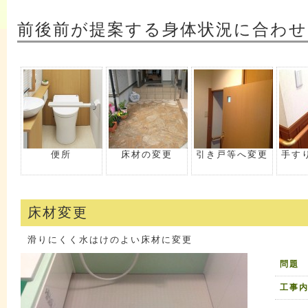
前後前が提案する身体状況に合わせ
便所
床材の変更
引き戸等へ変更
手す
床材変更
滑りにくく水はけのよい床材に変更
問題
工事