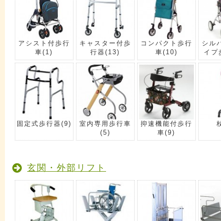
アシスト付歩行
キャスター付歩
コンパクト歩行
シル
車
(1)
行器
(13)
車
(10)
イプ
固定式歩行器
(9)
室内専用歩行車
抑速機能付歩行
(5)
車
(9)
玄関・外部リフト