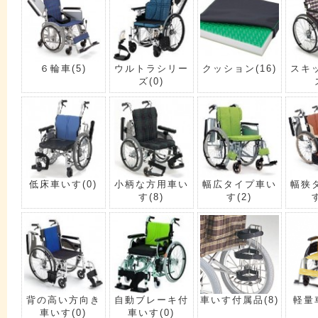
６輪車
(5)
ウルトラシリー
クッション
(16)
スキ
ズ
(0)
低床車いす
(0)
小柄な方用車い
幅広タイプ車い
幅狭
す
(8)
す
(2)
背の高い方向き
自動ブレーキ付
車いす付属品
(8)
軽量
車いす
(0)
車いす
(0)