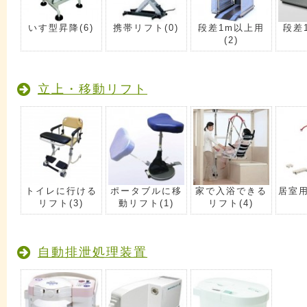
いす型昇降
(6)
携帯リフト
(0)
段差1m以上用
段差
(2)
立上・移動リフト
トイレに行ける
ポータブルに移
家で入浴できる
居室
リフト
(3)
動リフト
(1)
リフト
(4)
自動排泄処理装置