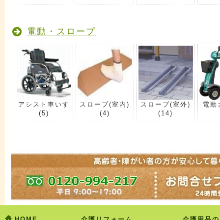
電動・スロープ
アシスト車いす
スロープ(室内)
スロープ(室外)
電動
(5)
(4)
(14)
HOME
介護リフォーム
介護用品の