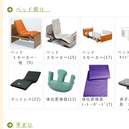
ベッド周り
ベッド
ベッド
ベッド
ベッ
１モーター・
２モーター
(15)
３モーター
(17)
ｻｲﾄ
他
(5)
マットレス
(22)
体位変換器
(12)
体位変換器
床ず
ｼｰﾄ・ﾎﾞｰﾄﾞ
(7)
具 ｴ
手すり