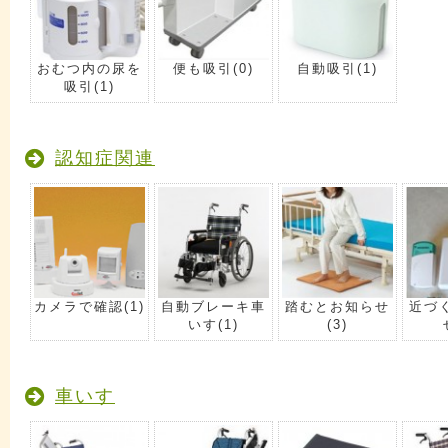
おむつ内の尿を
便も吸引
(0)
自動吸引
(1)
吸引
(1)
認知症関連
カメラで確認
(1)
自動ブレーキ車
踏むとお知らせ
近づ
いす
(1)
(3)
車いす