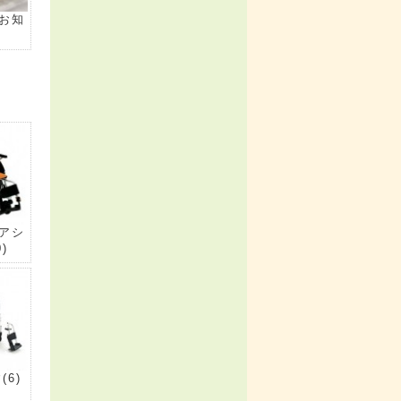
お知
)
アシ
0)
す
(6)