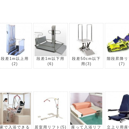
段差1m以上用
段差1m以下用
段差50cm以下
階段昇降リ
(2)
(6)
用
(3)
(7)
家で入浴できる
居室用リフト
(5)
座って入浴リフ
立上り用座