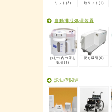
リフト
(3)
動リフト
(1)
自動排泄処理装置
おむつ内の尿を
便も吸引
(0)
吸引
(1)
認知症関連