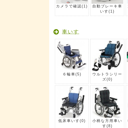
カメラで確認
(1)
自動ブレーキ車
いす
(1)
車いす
６輪車
(5)
ウルトラシリー
ズ
(0)
低床車いす
(0)
小柄な方用車い
す
(8)