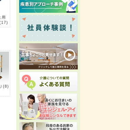
止用
(17)
り
(8)