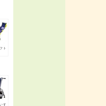
フト
いす