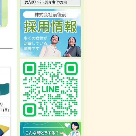
属品
ﾙﾄ
(8)