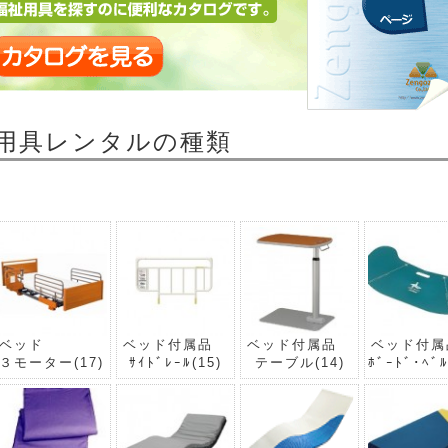
用具レンタルの種類
ベッド
ベッド付属品
ベッド付属品
ベッド付
３モーター
(17)
ｻｲﾄﾞﾚｰﾙ
(15)
テーブル
(14)
ﾎﾞｰﾄﾞ･ﾍﾞ