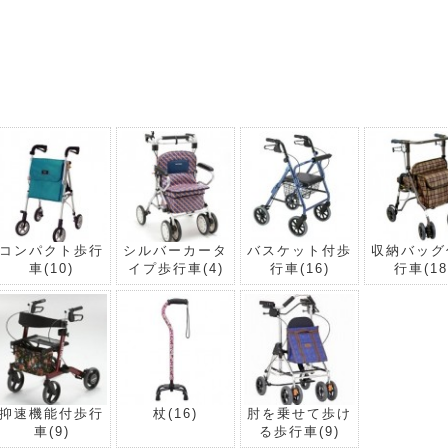
コンパクト歩行
シルバーカータ
バスケット付歩
収納バッグ
車
(10)
イプ歩行車
(4)
行車
(16)
行車
(18
抑速機能付歩行
杖
(16)
肘を乗せて歩け
車
(9)
る歩行車
(9)