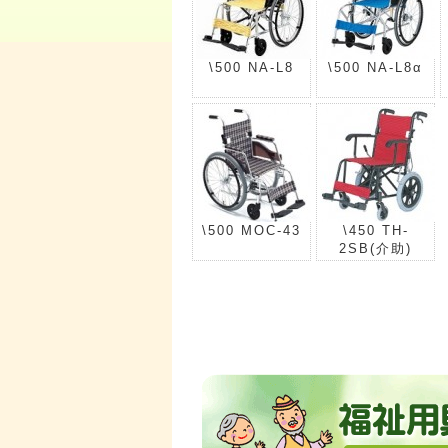
\500 NA-L8
\500 NA-L8α
\500 MOC-43
\450 TH-
2SB(介助)