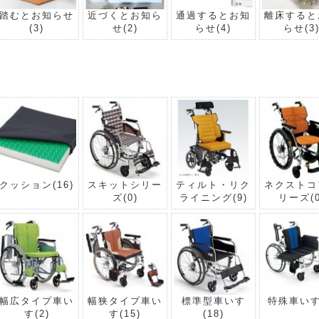
踏むとお知らせ
近づくとお知ら
通過するとお知
離床すると
(3)
せ
(2)
らせ
(4)
らせ
(3
クッション
(16)
スキットシリー
ティルト・リク
ネクストコ
ズ
(0)
ライニング
(9)
リーズ
(
幅広タイプ車い
幅狭タイプ車い
標準型車いす
特殊車い
す
(2)
す
(15)
(18)