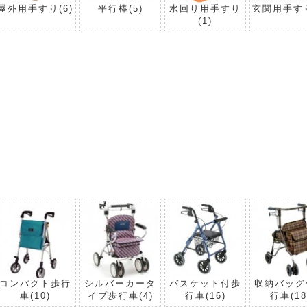
屋外用手すり
(6)
平行棒
(5)
水回り用手すり
玄関用手す
(1)
コンパクト歩行
シルバーカータ
バスケット付歩
収納バッグ
車
(10)
イプ歩行車
(4)
行車
(16)
行車
(18