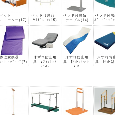
ベッド
ベッド付属品
ベッド付属品
ベッド付
３モーター
(17)
ｻｲﾄﾞﾚｰﾙ
(15)
テーブル
(14)
ﾎﾞｰﾄﾞ･ﾍﾞ
体位変換器
床ずれ防止用
床ずれ防止用
床ずれ防
ｼｰﾄ・ﾎﾞｰﾄﾞ
(7)
具 ｴｱﾏｯﾄﾚｽ
具 防止パッド
具 静止型
(14)
(3)