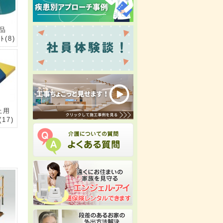
属品
ﾙﾄ
(8)
止用
(17)