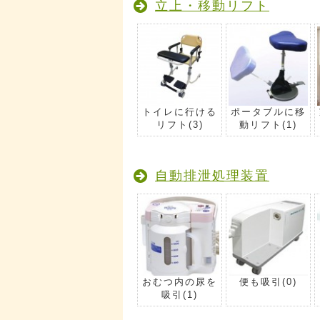
立上・移動リフト
トイレに行ける
ポータブルに移
リフト
(3)
動リフト
(1)
自動排泄処理装置
おむつ内の尿を
便も吸引
(0)
吸引
(1)