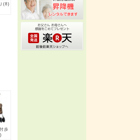
り
(8)
付歩
)