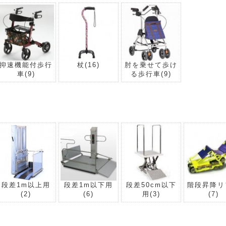
抑速機能付歩行
杖
(16)
肘を乗せて歩け
車
(9)
る歩行車
(9)
段差1m以上用
段差1m以下用
段差50cm以下
階段昇降リ
(2)
(6)
用
(3)
(7)