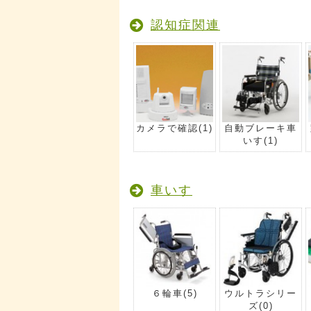
認知症関連
カメラで確認
(1)
自動ブレーキ車
いす
(1)
車いす
６輪車
(5)
ウルトラシリー
ズ
(0)