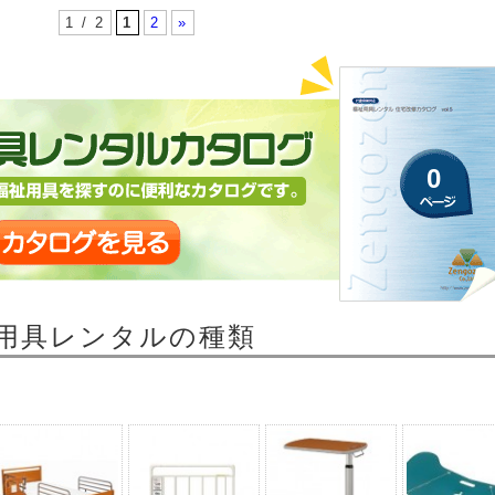
1 / 2
1
2
»
0
用具レンタルの種類