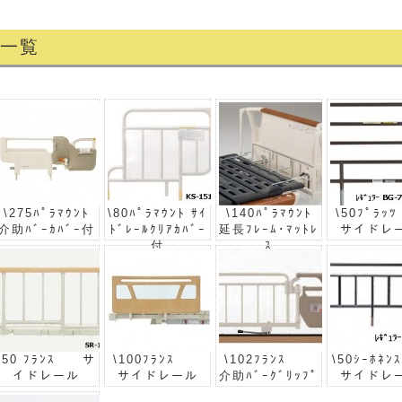
 一覧
\275ﾊﾟﾗﾏｳﾝﾄ
\80ﾊﾟﾗﾏｳﾝﾄ ｻｲ
\140ﾊﾟﾗﾏｳﾝﾄ
\50ﾌﾟ
介助ﾊﾞｰｶﾊﾞｰ付
ﾄﾞﾚｰﾙｸﾘｱｶﾊﾞｰ
延長ﾌﾚｰﾑ･ﾏｯﾄﾚ
サイドレ
付
ｽ
\50 ﾌﾗﾝｽ サ
\100ﾌﾗﾝｽ
\102ﾌﾗﾝｽ
\50ｼｰﾎ
イドレール
サイドレール
介助ﾊﾞｰｸﾞﾘｯﾌﾟ
サイドレ