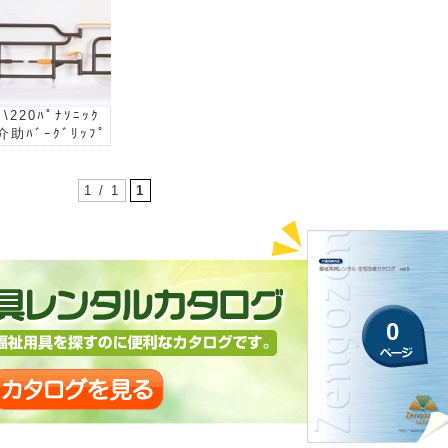
\220ﾊﾟﾅｿﾆｯｸ
介助ﾊﾞｰｸﾞﾘｯﾌﾟ
1 / 1
1
0