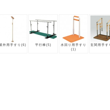
屋外用手すり
(6)
平行棒
(5)
水回り用手すり
玄関用手す
(1)