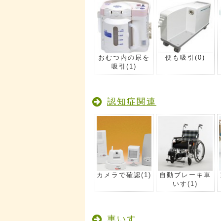
おむつ内の尿を
便も吸引
(0)
吸引
(1)
認知症関連
カメラで確認
(1)
自動ブレーキ車
いす
(1)
車いす