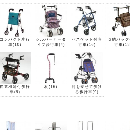
コンパクト歩行
シルバーカータ
バスケット付歩
収納バッグ
車
(10)
イプ歩行車
(4)
行車
(16)
行車
(18
抑速機能付歩行
杖
(16)
肘を乗せて歩け
車
(9)
る歩行車
(9)