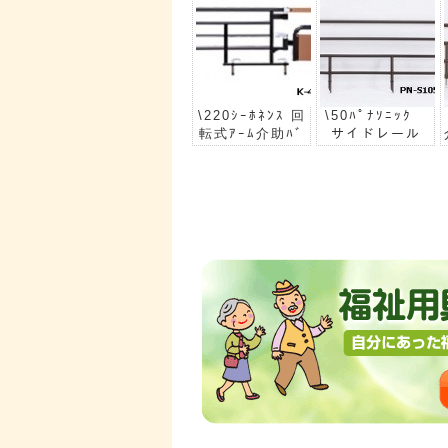
\220ｼｰﾎﾈﾝｽ 回
\50ﾊﾟﾅｿﾆｯｸ
転式ｱｰﾑ介助ﾊﾞ
サイドレール
ｰ