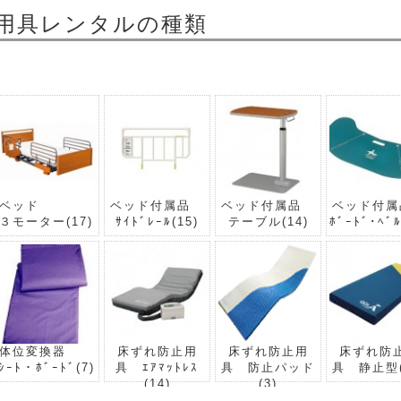
用具レンタルの種類
ベッド
ベッド付属品
ベッド付属品
ベッド付
３モーター
(17)
ｻｲﾄﾞﾚｰﾙ
(15)
テーブル
(14)
ﾎﾞｰﾄﾞ･ﾍﾞ
体位変換器
床ずれ防止用
床ずれ防止用
床ずれ防
ｼｰﾄ・ﾎﾞｰﾄﾞ
(7)
具 ｴｱﾏｯﾄﾚｽ
具 防止パッド
具 静止型
(14)
(3)