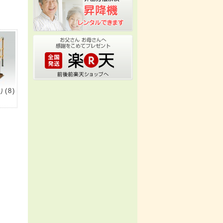
り
(8)