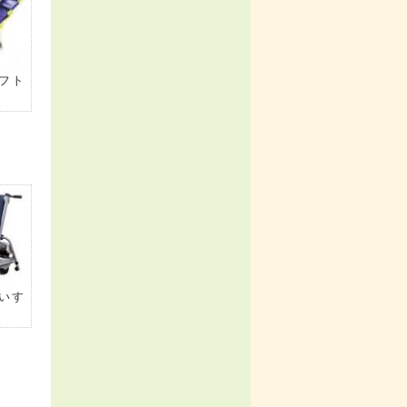
フト
いす