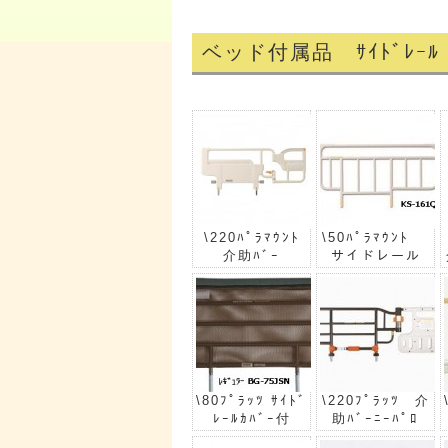
ベッド付属品 ｻｲﾄﾞﾚｰﾙ
\220ﾊﾟﾗﾏｳﾝﾄ
\50ﾊﾟﾗﾏｳﾝﾄ
介助ﾊﾞｰ
サイドレール
\80ﾌﾟﾗｯﾂ ｻｲﾄﾞ
\220ﾌﾟﾗｯﾂ 介
ﾚｰﾙｶﾊﾞｰ付
助ﾊﾞｰﾆｰﾊﾟﾛ