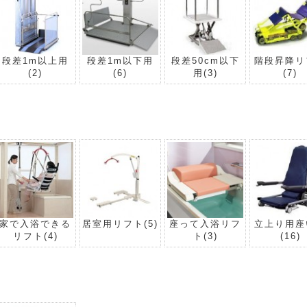
段差1m以上用
段差1m以下用
段差50cm以下
階段昇降リ
(2)
(6)
用
(3)
(7)
家で入浴できる
居室用リフト
(5)
座って入浴リフ
立上り用座
リフト
(4)
ト
(3)
(16)