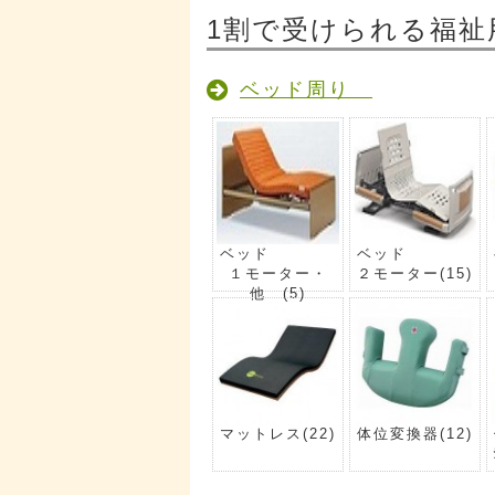
1割で受けられる福祉
ベッド周り
ベッド
ベッド
１モーター・
２モーター
(15)
他
(5)
マットレス
(22)
体位変換器
(12)