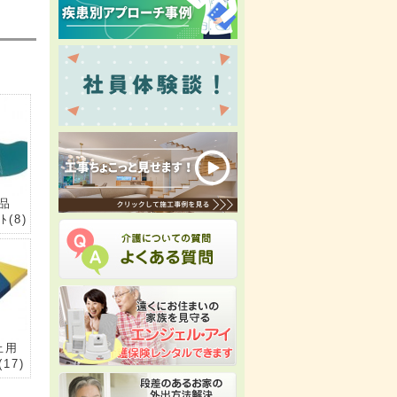
属品
ﾙﾄ
(8)
止用
(17)