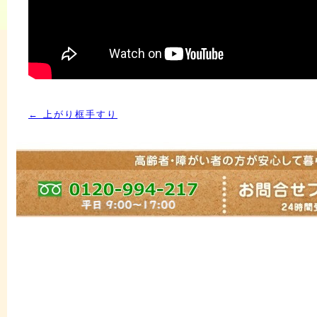
←
上がり框手すり