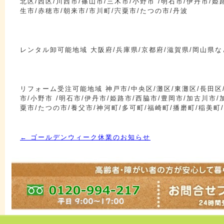
北区/西区/川西市/篠山市/三木市/小野市 /明石市/伊丹市/姫
生市/赤穂市/朝来市/市川町/宍粟市/たつの市/丹波
レンタル卸可能地域 大阪府/兵庫県/京都府/滋賀県/岡山県な
リフォーム受注可能地域 神戸市/中央区/灘区/東灘区/長田区/
市/小野市 /明石市/伊丹市/姫路市/西脇市/豊岡市/加古川市/
粟市/たつの市/養父市/神河町/多可町/福崎町/播磨町/稲美町
←
ゴールデンウィーク休業のお知らせ