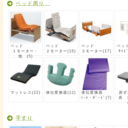
ベッド周り
ベッド
ベッド
ベッド
ベッ
１モーター・
２モーター
(15)
３モーター
(17)
ｻｲﾄ
他
(5)
マットレス
(22)
体位変換器
(12)
体位変換器
床ず
ｼｰﾄ・ﾎﾞｰﾄﾞ
(7)
具 ｴ
手すり