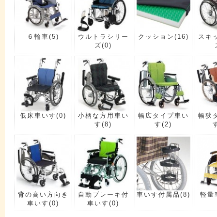
６輪車
(5)
ウルトラシリー
クッション
(16)
スキ
ズ
(0)
低床車いす
(0)
小柄な方用車い
幅広タイプ車い
幅狭
す
(8)
す
(2)
背の高い方向き
自動ブレーキ付
車いす付属品
(8)
軽量
車いす
(0)
車いす
(0)