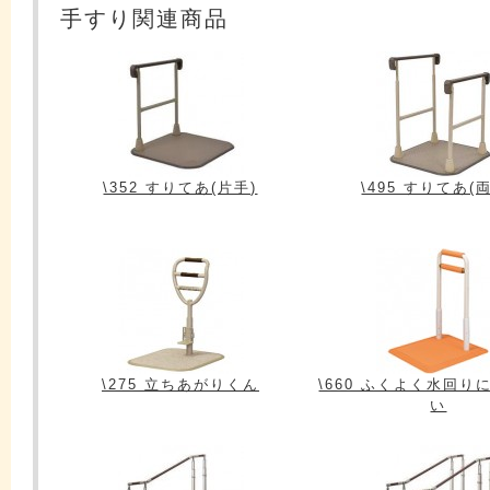
手すり関連商品
\352 すりてあ(片手)
\495 すりてあ(
\275 立ちあがりくん
\660 ふくよく水回り
い