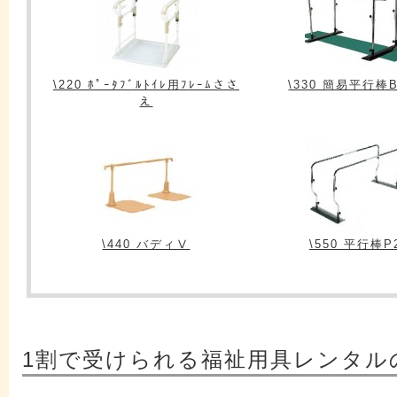
\220 ﾎﾟｰﾀﾌﾞﾙﾄｲﾚ用ﾌﾚｰﾑささ
\330 簡易平行棒B
え
\440 バディⅤ
\550 平行棒P
1割で受けられる福祉用具レンタル