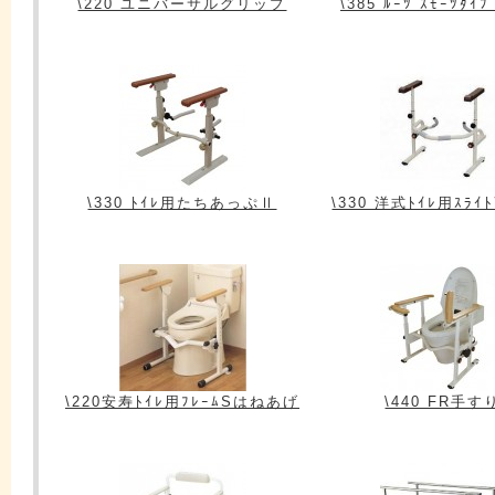
\220 ユニバーサルグリップ
\385 ﾙｰﾂ ｽﾓｰﾂﾀｲ
\330 ﾄｲﾚ用たちあっぷⅡ
\330 洋式ﾄｲﾚ用ｽﾗ
\220安寿ﾄｲﾚ用ﾌﾚｰﾑSはねあげ
\440 FR手す