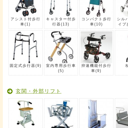
アシスト付歩行
キャスター付歩
コンパクト歩行
シル
車
(1)
行器
(13)
車
(10)
イプ
固定式歩行器
(9)
室内専用歩行車
抑速機能付歩行
(5)
車
(9)
玄関・外部リフト