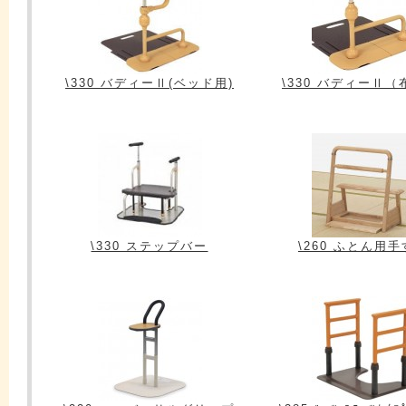
\330 バディーⅡ(ベッド用)
\330 バディーⅡ（
\330 ステップバー
\260 ふとん用