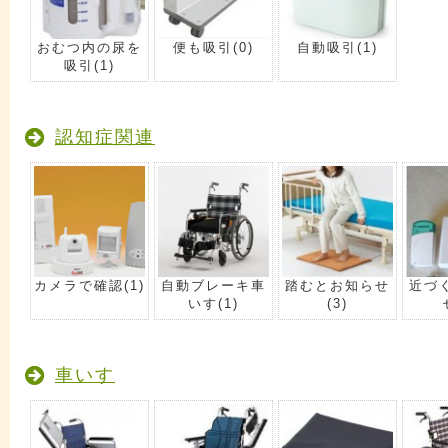
おむつ内の尿を
便も吸引
(0)
自動吸引
(1)
吸引
(1)
認知症関連
カメラで確認
(1)
自動ブレーキ車
踏むとお知らせ
近づ
いす
(1)
(3)
車いす