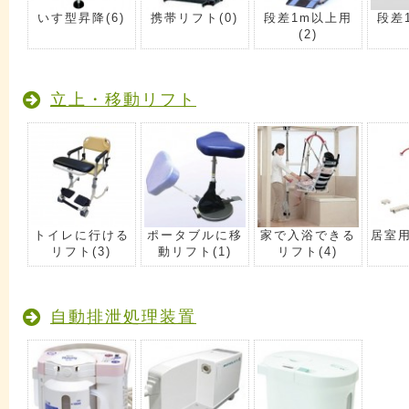
いす型昇降
(6)
携帯リフト
(0)
段差1m以上用
段差
(2)
立上・移動リフト
トイレに行ける
ポータブルに移
家で入浴できる
居室
リフト
(3)
動リフト
(1)
リフト
(4)
自動排泄処理装置