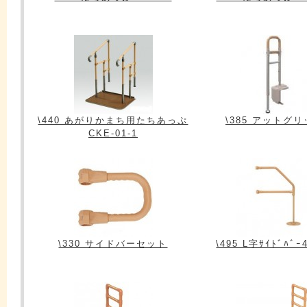
\440 あがりかまち用たちあっぷ
\385 アットグ
CKE-01-1
\330 サイドバーセット
\495 L字ｻｲﾄﾞﾊﾞｰ